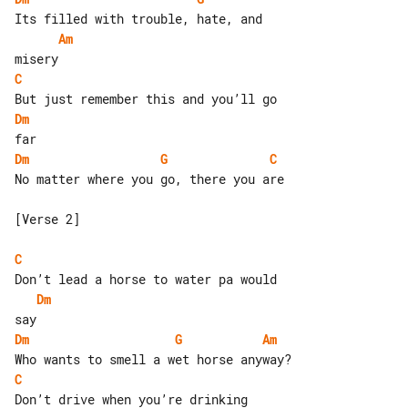
Am
C
Dm
Dm
G
C
No matter where you go, there you are

[Verse 2]

C
Dm
Dm
G
Am
C