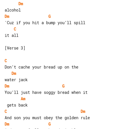
Dm
Dm
G
C
it all

[Verse 3]

C
Dm
Dm
G
Am
C
Dm
Dm
G