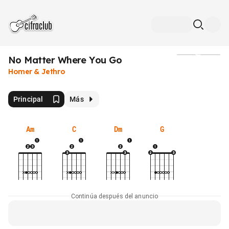
No Matter Where You Go
Medios
Homer & Jethro
Principal
Más
Am
C
Dm
G
Continúa después del anuncio