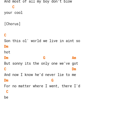
C
your cool

[Chorus]

C
Dm
Dm
G
Am
C
Dm
Dm
G
C
be
