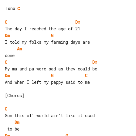
Tono
:
C
C
Dm
Dm
G
Am
C
Dm
Dm
G
C
And when I left my pappy said to me

[Chorus]

C
Dm
Dm
G