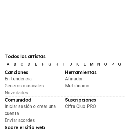
Todos los artistas
A
B
C
D
E
F
G
H
I
J
K
L
M
N
O
P
Q
R
Canciones
Herramientas
En tendencia
Afinador
Géneros musicales
Metrónomo
Novedades
Comunidad
Suscripciones
Iniciar sesión o crear una
Cifra Club PRO
cuenta
Enviar acordes
Sobre el sitio web