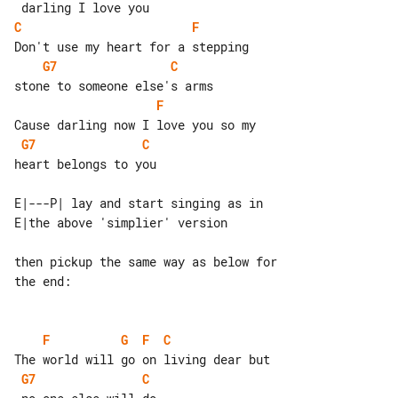
C
F
G7
C
F
G7
C
heart belongs to you

E|---P| lay and start singing as in 

then pickup the same way as below for 

the end:

F
G
F
C
G7
C