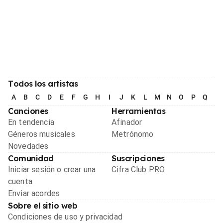
Todos los artistas
A
B
C
D
E
F
G
H
I
J
K
L
M
N
O
P
Q
R
Canciones
Herramientas
En tendencia
Afinador
Géneros musicales
Metrónomo
Novedades
Comunidad
Suscripciones
Iniciar sesión o crear una
Cifra Club PRO
cuenta
Enviar acordes
Sobre el sitio web
Condiciones de uso y privacidad