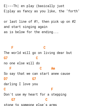
E|---Th| en play (basically just 

or last line of #1, then pick up on #2 

and start singing again

as is below for the ending...

F
C
G7
C
F
C
Am
D7
G7
C
F
G7
C