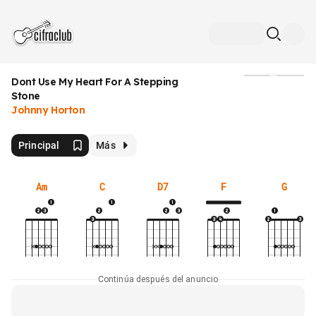
Dont Use My Heart For A Stepping
Medios
Stone
Johnny Horton
Principal
Más
Am
C
D7
F
G
Continúa después del anuncio