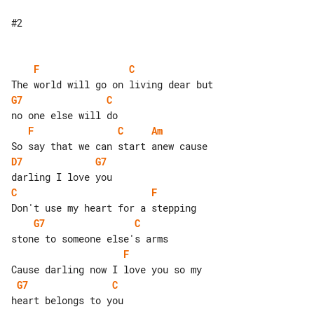
#2

F
C
G7
C
F
C
Am
D7
G7
C
F
G7
C
F
G7
C
heart belongs to you
