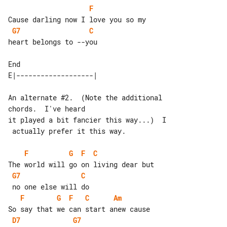
F
G7
C
heart belongs to --you

An alternate #2.  (Note the additional 

chords.  I've heard

it played a bit fancier this way...)  I

 actually prefer it this way.

F
G
F
C
G7
C
F
G
F
C
Am
D7
G7