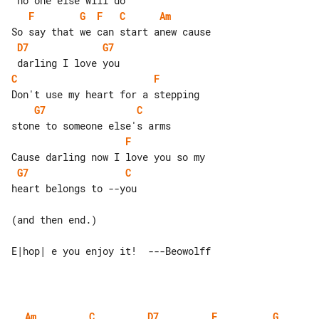
F
G
F
C
Am
D7
G7
C
F
G7
C
F
G7
C
heart belongs to --you

(and then end.)

Am
C
D7
F
G