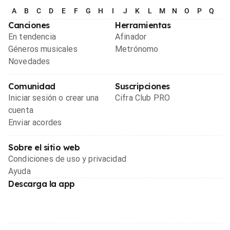
A
B
C
D
E
F
G
H
I
J
K
L
M
N
O
P
Q
R
Canciones
Herramientas
En tendencia
Afinador
Géneros musicales
Metrónomo
Novedades
Comunidad
Suscripciones
Iniciar sesión o crear una
Cifra Club PRO
cuenta
Enviar acordes
Sobre el sitio web
Condiciones de uso y privacidad
Ayuda
Descarga la app