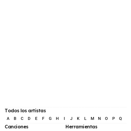
Todos los artistas
A
B
C
D
E
F
G
H
I
J
K
L
M
N
O
P
Q
R
Canciones
Herramientas