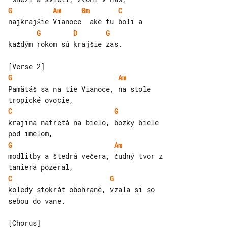
G
Am
Bm
C
G
D
G
každým rokom sú krajšie zas.

G
Am
Pamätáš sa na tie Vianoce, na stole 

C
G
krajina natretá na bielo, bozky biele 

G
Am
modlitby a štedrá večera, čudný tvor z 

C
G
koledy stokrát obohrané, vzala si so 

sebou do vane.
