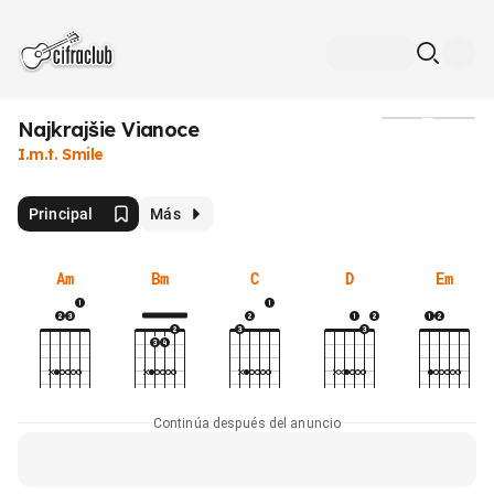
Najkrajšie Vianoce
Medios
I.m.t. Smile
Principal
Más
Am
Bm
C
D
Em
Continúa después del anuncio