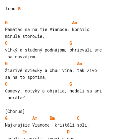
Tono
:
G
G
Am
Pamätáš sa na tie Vianoce, končilo 

C
G
vlhký a studený podnájom, ohrievali sme

G
Am
Žiarivé sviečky a chuť vína, tak živo 

C
G
úsmevy, dotyky a objatia, nedali sa ani

 porátať.

G
Am
Bm
C
Em
D