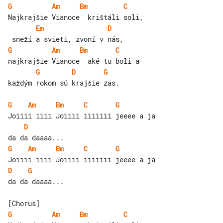
G
Am
Bm
C
Em
D
G
Am
Bm
C
G
D
G
každým rokom sú krajšie zas.

G
Am
Bm
C
G
D
G
Am
Bm
C
G
D
G
da da daaaa...

G
Am
Bm
C