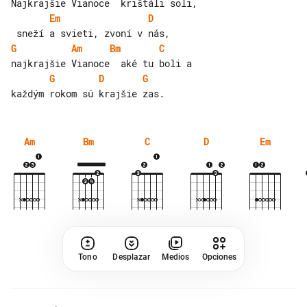
Em
D
G
Am
Bm
C
G
D
G
Am
Bm
C
D
Em
Tono
Desplazar
Medios
Opciones