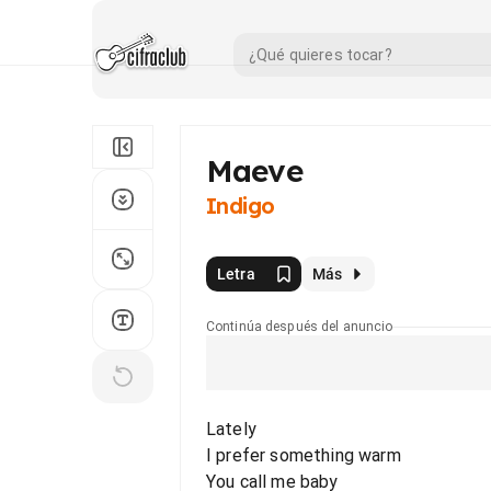
Maeve
Indigo
Letra
Más
Continúa después del anuncio
Lately
I prefer something warm
You call me baby