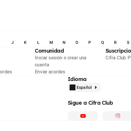
I
J
K
L
M
N
O
P
Q
R
S
Comunidad
Suscripci
Iniciar sesión o crear una
Cifra Club 
cuenta
cordes
Enviar acordes
Idioma
Español
Sigue a Cifra Club