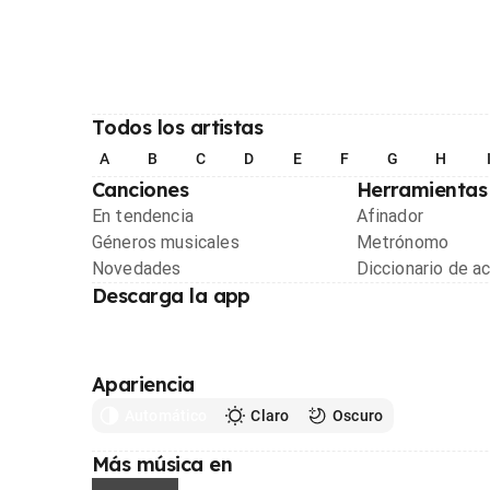
Todos los artistas
A
B
C
D
E
F
G
H
Canciones
Herramientas
En tendencia
Afinador
Géneros musicales
Metrónomo
Novedades
Diccionario de a
Descarga la app
Apariencia
Automático
Claro
Oscuro
Más música en