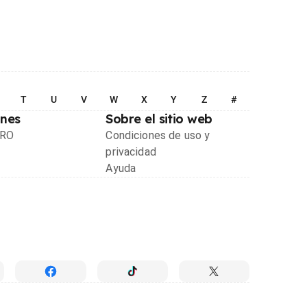
T
U
V
W
X
Y
Z
#
ones
Sobre el sitio web
PRO
Condiciones de uso y
privacidad
Ayuda