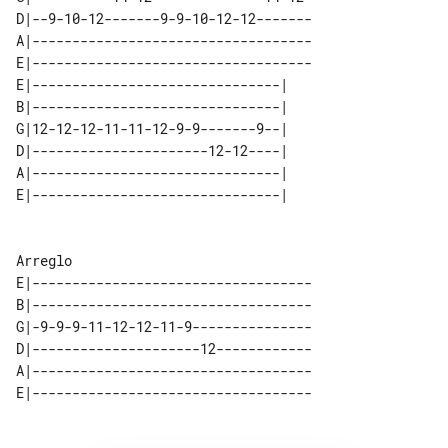
D|--9-10-12-------9-9-10-12-12-------

A|-----------------------------------

E|-----------------------------------

E|-------------------------------| 

B|-------------------------------| 

G|12-12-12-11-11-12-9-9-------9--| 

D|----------------------12-12----| 

A|-------------------------------| 

E|-----------------------------------

B|-----------------------------------

G|-9-9-9-11-12-12-11-9---------------

D|---------------------12------------

A|-----------------------------------
