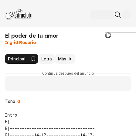
El poder de tu amor
Ingrid Rosario
Principal
Letra
Más
Continúa después del anuncio
Tono
:
G
E|-----------------------------------

B|-----------------------------------

G|----------14-12--------------14-12-
