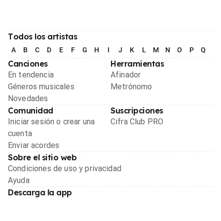
Todos los artistas
A
B
C
D
E
F
G
H
I
J
K
L
M
N
O
P
Q
R
Canciones
Herramientas
En tendencia
Afinador
Géneros musicales
Metrónomo
Novedades
Comunidad
Suscripciones
Iniciar sesión o crear una
Cifra Club PRO
cuenta
Enviar acordes
Sobre el sitio web
Condiciones de uso y privacidad
Ayuda
Descarga la app