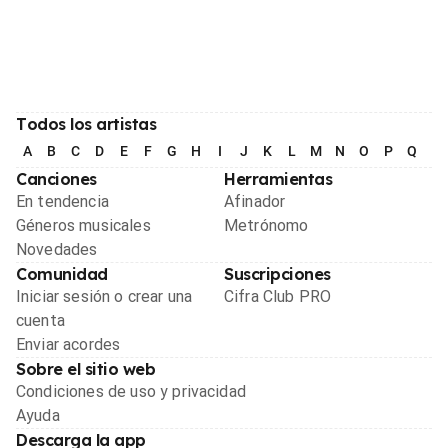
Todos los artistas
A
B
C
D
E
F
G
H
I
J
K
L
M
N
O
P
Q
R
Canciones
Herramientas
En tendencia
Afinador
Géneros musicales
Metrónomo
Novedades
Comunidad
Suscripciones
Iniciar sesión o crear una
Cifra Club PRO
cuenta
Enviar acordes
Sobre el sitio web
Condiciones de uso y privacidad
Ayuda
Descarga la app