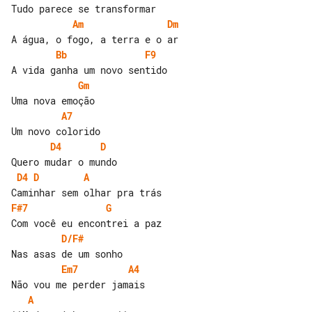
Am
Dm
Bb
F9
Gm
A7
D4
D
D4
D
A
F#7
G
D/F#
Em7
A4
A