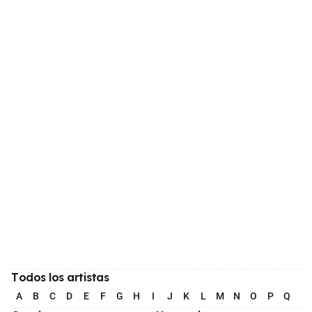
Todos los artistas
A
B
C
D
E
F
G
H
I
J
K
L
M
N
O
P
Q
R