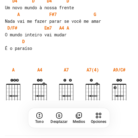
D4
D
D4
D
A
F#7
G
D/F#
Em7
A4
A
D
A
A4
A7
A7(4)
A9/C#
Tono
Desplazar
Medios
Opciones