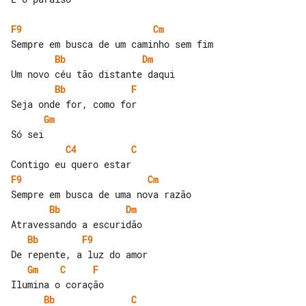
F9
Cm
Bb
Dm
Bb
F
Gm
C4
C
F9
Cm
Bb
Dm
Bb
F9
Gm
C
F
Bb
C