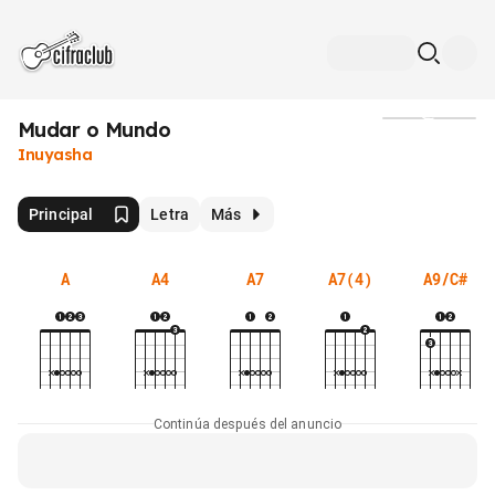
Mudar o Mundo
Medios
Inuyasha
Principal
Letra
Más
A
A4
A7
A7(4)
A9/C#
Continúa después del anuncio