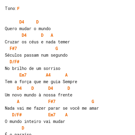
Tono
:
F
D4
D
D4
D
A
F#7
G
D/F#
Em7
A4
A
D4
D
D4
D
A
F#7
G
D/F#
Em7
A
D
É o paraíso
