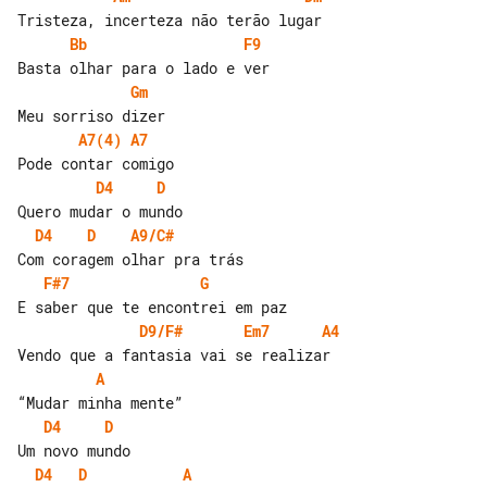
Bb
F9
Gm
A7(4)
A7
D4
D
D4
D
A9/C#
F#7
G
D9/F#
Em7
A4
A
D4
D
D4
D
A