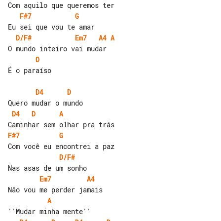
F#7
G
D/F#
Em7
A4
A
D
É o paraíso

D4
D
D4
D
A
F#7
G
D/F#
Em7
A4
A