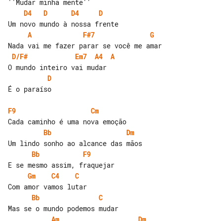
D4
D
D4
D
A
F#7
G
D/F#
Em7
A4
A
D
É o paraíso

F9
Cm
Bb
Dm
Bb
F9
Gm
C4
C
Bb
C
Am
Dm