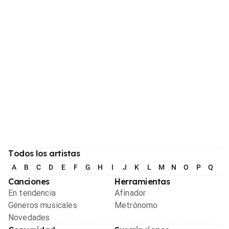
Todos los artistas
A
B
C
D
E
F
G
H
I
J
K
L
M
N
O
P
Q
R
Canciones
Herramientas
En tendencia
Afinador
Géneros musicales
Metrónomo
Novedades