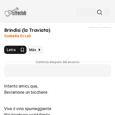
Brindisi (la Traviata)
Medios
Isabella Di Leli
Letra
Más
Continúa después del anuncio
Intanto amici, qua,
Beviamone un bicchiere.
Viva il vino spumeggiante
Nel bicchiere scintillante