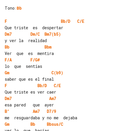
Tono
:
Bb
F
Bb/D
C/E
Dm7
Dm/C
Bm7(b5)
Bb
Bbm
F/A
F/G#
Gm
C(b9)
F
Bb/D
C/E
Dm7
Am7
B°
Am7
D7/9
Gm
Bb
Bbsus/C
ver lo  que  hacías
