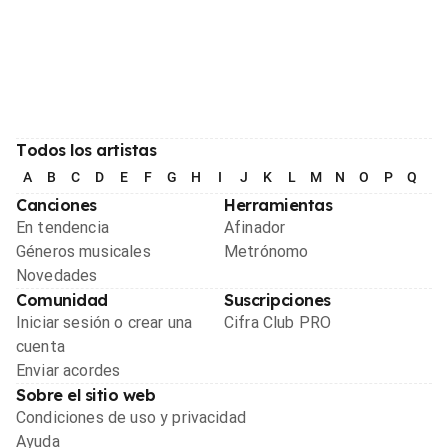
Todos los artistas
A
B
C
D
E
F
G
H
I
J
K
L
M
N
O
P
Q
R
Canciones
Herramientas
En tendencia
Afinador
Géneros musicales
Metrónomo
Novedades
Comunidad
Suscripciones
Iniciar sesión o crear una
Cifra Club PRO
cuenta
Enviar acordes
Sobre el sitio web
Condiciones de uso y privacidad
Ayuda