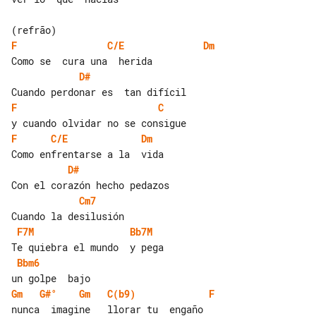
F
C/E
Dm
D#
F
C
F
C/E
Dm
D#
Cm7
F7M
Bb7M
Bbm6
Gm
G#°
Gm
C(b9)
F
nunca  imagine   llorar tu  engaño
