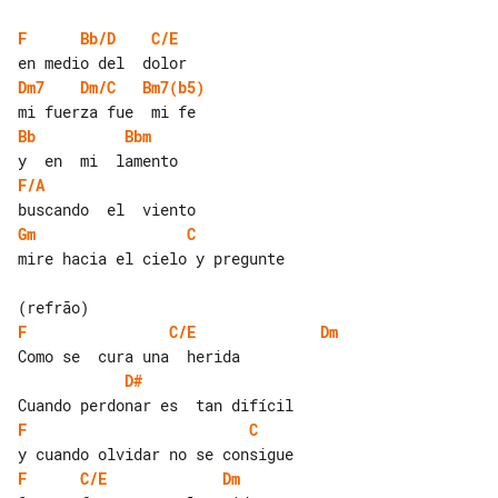
F
Bb/D
C/E
Dm7
Dm/C
Bm7(b5)
Bb
Bbm
F/A
Gm
C
mire hacia el cielo y pregunte

F
C/E
Dm
D#
F
C
F
C/E
Dm