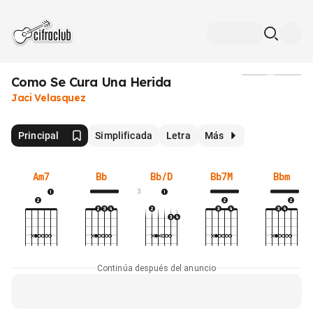
Como Se Cura Una Herida
Medios
Jaci Velasquez
Principal
Simplificada
Letra
Más
Am7
Bb
Bb/D
Bb7M
Bbm
3
Continúa después del anuncio