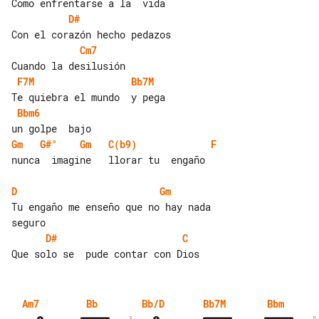
D#
Cm7
F7M
Bb7M
Bbm6
Gm
G#°
Gm
C(b9)
F
nunca  imagine   llorar tu  engaño

D
Gm
Tu engaño me enseño que no hay nada 

D#
C
Am7
Bb
Bb/D
Bb7M
Bbm
3
5