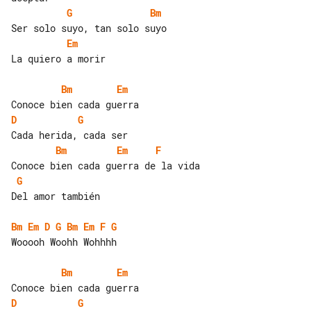
G
Bm
Em
La quiero a morir

Bm
Em
D
G
Bm
Em
F
G
Del amor también

Bm
Em
D
G
Bm
Em
F
G
Wooooh Woohh Wohhhh

Bm
Em
D
G