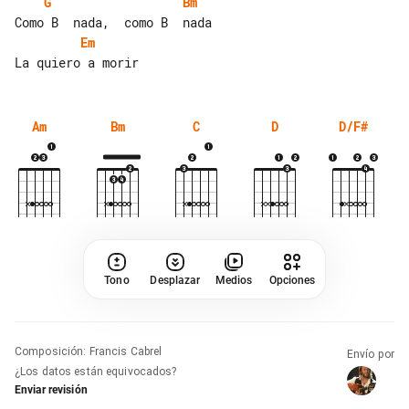
G
Bm
Em
Am
Bm
C
D
D/F#
Tono
Desplazar
Medios
Opciones
Composición
:
Francis Cabrel
Envío por
¿Los datos están equivocados?
Enviar revisión