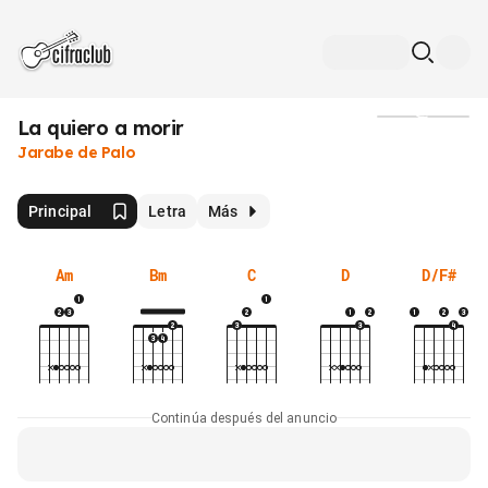
La quiero a morir
Medios
Jarabe de Palo
Principal
Letra
Más
Am
Bm
C
D
D/F#
Continúa después del anuncio