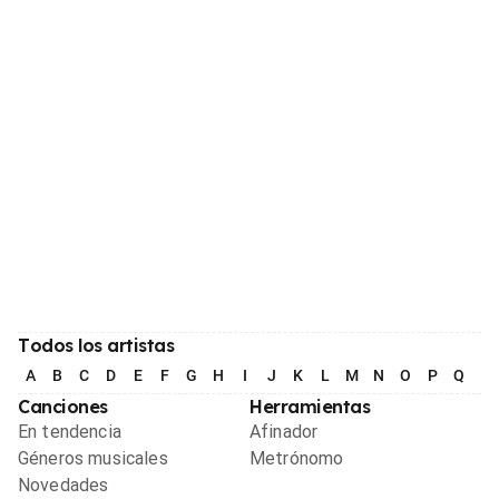
Todos los artistas
A
B
C
D
E
F
G
H
I
J
K
L
M
N
O
P
Q
R
Canciones
Herramientas
En tendencia
Afinador
Géneros musicales
Metrónomo
Novedades