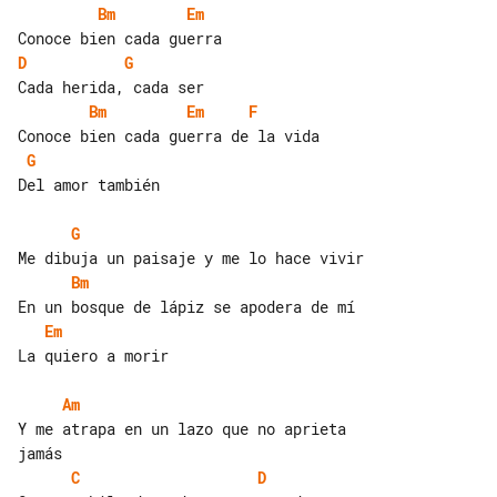
Bm
Em
D
G
Bm
Em
F
G
Del amor también

G
Bm
Em
La quiero a morir

Am
Y me atrapa en un lazo que no aprieta 

C
D