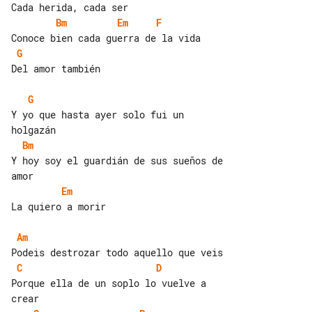
Bm
Em
F
G
Del amor también

G
Y yo que hasta ayer solo fui un 

Bm
Y hoy soy el guardián de sus sueños de 

Em
La quiero a morir

Am
C
D
Porque ella de un soplo lo vuelve a 
