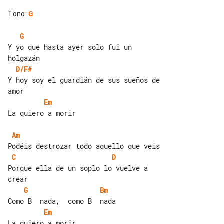
Tono
:
G
G
Y yo que hasta ayer solo fui un 

D/F#
Y hoy soy el guardián de sus sueños de 

Em
La quiero a morir

Am
C
D
Porque ella de un soplo lo vuelve a 

G
Bm
Em
La quiero a morir
