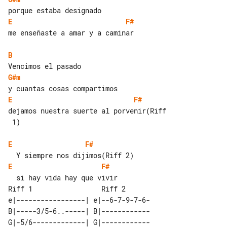
E
F#
me enseñaste a amar y a caminar

B
G#m
E
F#
dejamos nuestra suerte al porvenir(Riff

 1)

E
F#
E
F#
Riff 1                 Riff 2 

e|-----------------| e|--6-7-9-7-6-

B|-----3/5-6..-----| B|------------

G|-5/6-------------| G|------------
