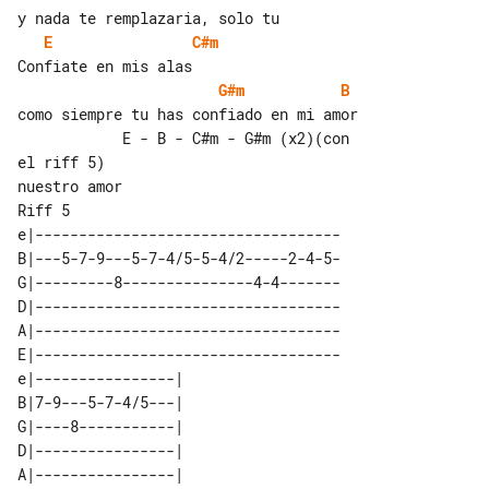
E
C#m
G#m
B
como siempre tu has confiado en mi amor

            E - B - C#m - G#m (x2)(con 

el riff 5)

Riff 5 

e|-----------------------------------

B|---5-7-9---5-7-4/5-5-4/2-----2-4-5-

G|---------8---------------4-4-------

D|-----------------------------------

A|-----------------------------------

E|-----------------------------------

e|----------------|  

B|7-9---5-7-4/5---|  

G|----8-----------|  

D|----------------|  

A|----------------|  
