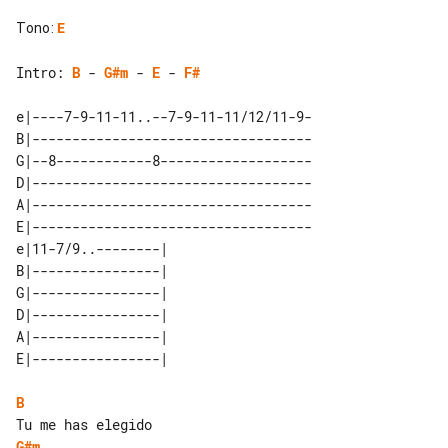
Tono
:
E
Intro: 
B
 - 
G#m
 - 
E
 - 
F#
e|----7-9-11-11..--7-9-11-11/12/11-9-

B|-----------------------------------

G|--8------------8-------------------

D|-----------------------------------

A|-----------------------------------

E|-----------------------------------

e|11-7/9..--------|  

B|----------------|  

G|----------------|  

D|----------------|  

A|----------------|  

B
G#m