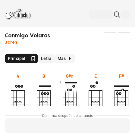
Conmigo Volaras
Medios
Jaren
Principal
Letra
Más
A
B
C#m
E
F#
4
Continúa después del anuncio