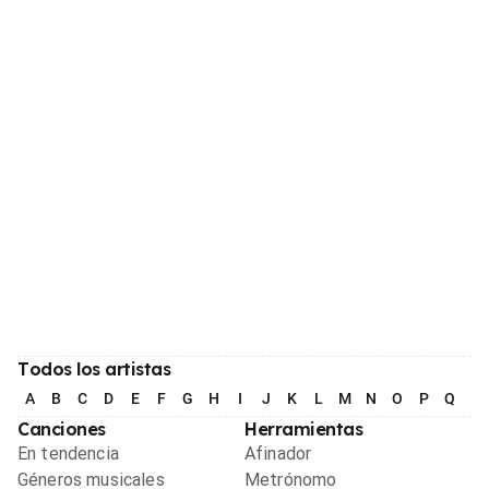
Todos los artistas
A
B
C
D
E
F
G
H
I
J
K
L
M
N
O
P
Q
R
Canciones
Herramientas
En tendencia
Afinador
Géneros musicales
Metrónomo