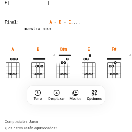
Final:             
A
 - 
B
 - 
E
....

A
B
C#m
E
F#
4
4
Tono
Desplazar
Medios
Opciones
Composición
:
Jaren
¿Los datos están equivocados?