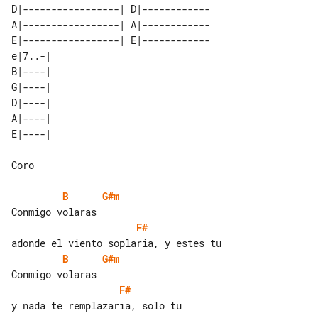
D|-----------------| D|------------

A|-----------------| A|------------

E|-----------------| E|------------

e|7..-|  

B|----|  

G|----|  

D|----|  

A|----|  

Coro

B
G#m
F#
B
G#m
F#
y nada te remplazaria, solo tu
