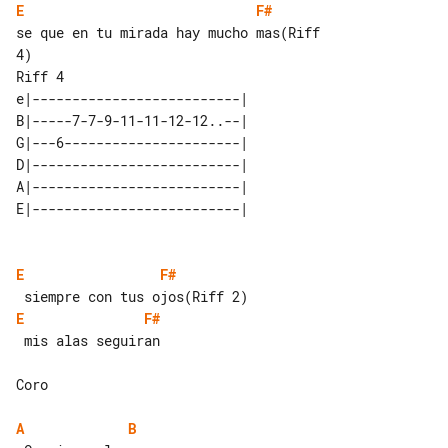
E
F#
se que en tu mirada hay mucho mas(Riff 

Riff 4 

e|--------------------------|  

B|-----7-7-9-11-11-12-12..--|  

G|---6----------------------|  

D|--------------------------|  

A|--------------------------|  

E
F#
E
F#
 mis alas seguiran

Coro

A
B