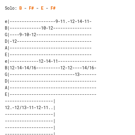
Solo: 
B
 - 
F#
 - 
E
 - 
F#
e|-------------------9-11.-12-14-11-

B|-------------10-12----------------

G|----9-10-12-----------------------

D|-12-------------------------------

A|----------------------------------

E|----------------------------------

e|------------12-14-11----------------

B|12-14-14/16----------12-12----14/16-

G|---------------------------13-------

D|------------------------------------

A|------------------------------------

E|------------------------------------

--------------------|  

12.-12/13-11-12-11..|  

--------------------|  

--------------------|  

--------------------|  
