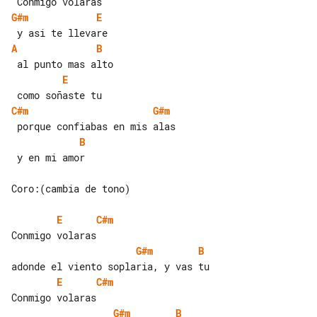
G#m
E
A
B
E
C#m
G#m
B
 y en mi amor

Coro:(cambia de tono)

E
C#m
G#m
B
E
C#m
G#m
B