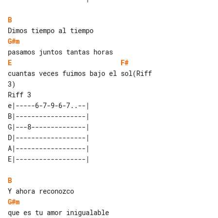
B
G#m
E
F#
cuantas veces fuimos bajo el sol(Riff 

Riff 3 

e|-----6-7-9-6-7..--|  

B|------------------|  

G|---8--------------|  

D|------------------|  

A|------------------|  

B
G#m