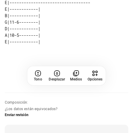
E|----------------------------------

E|------------| 

B|------------| 

G|11-6--------| 

D|------------| 

A|10-5--------| 

Tono
Desplazar
Medios
Opciones
Composición
:
¿Los datos están equivocados?
Enviar revisión