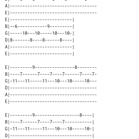
A|-----------------------------------

E|-----------------------------------

E|-------------------------| 

B|--6------------9---------| 

G|-----10---10-----10---10-| 

D|8-------8----8------8----| 

A|-------------------------| 

E|---------9----------------8--------

B|----7------7----7----7------7----7-

G|-11---11-----11---10---10-----10---

D|-----------------------------------

A|-----------------------------------

E|---------9------------------8----| 

B|----7------7----7----7-----------| 

G|-11---11-----11---10---10-----10-| 

D|---------------------------------| 
