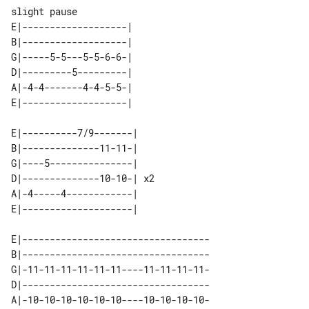
E|-------------------| 

B|-------------------| 

G|-----5-5---5-5-6-6-| 

D|---------5---------| 

A|-4-4-------4-4-5-5-| 

E|----------7/9-------|    

B|--------------11-11-|    

G|----5---------------|    

D|--------------10-10-| x2 

A|-4-----4------------|    

E|----------------------------------

B|----------------------------------

G|-11-11-11-11-11-11----11-11-11-11-

D|----------------------------------

A|-10-10-10-10-10-10----10-10-10-10-
