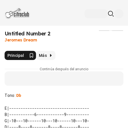
Untitled Number 2
Medios
Jeromes Dream
Principal
Más
Continúa después del anuncio
Tono
:
Db
E|-----------------------------------

B|-----------6------------9----------

G|-10---10------10---10------10---10-

D|----8----8-------8----8-------8----
