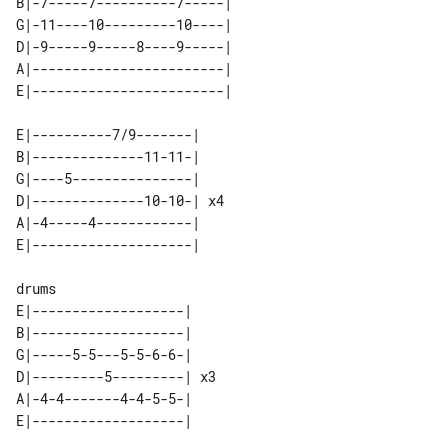
B|-7-----7----------7-----| 

G|-11----10---------10----| 

D|-9-----9-----8----9-----| 

A|------------------------| 

E|----------7/9-------|    

B|--------------11-11-|    

G|----5---------------|    

D|--------------10-10-| x4 

A|-4-----4------------|    

E|-------------------|    

B|-------------------|    

G|-----5-5---5-5-6-6-|    

D|---------5---------| x3 

A|-4-4-------4-4-5-5-|    
