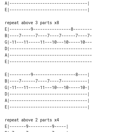
A|---------------------------------| 

E|---------9----------------8--------

B|----7------7----7----7------7----7-

G|-11---11-----11---10---10-----10---

D|-----------------------------------

A|-----------------------------------

E|---------9------------------8----| 

B|----7------7----7----7-----------| 

G|-11---11-----11---10---10-----10-| 

D|---------------------------------| 

A|---------------------------------| 

E|-------9----------9-----| 
