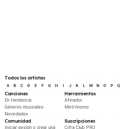
Todos los artistas
A
B
C
D
E
F
G
H
I
J
K
L
M
N
O
P
Q
R
Canciones
Herramientas
En tendencia
Afinador
Géneros musicales
Metrónomo
Novedades
Comunidad
Suscripciones
Iniciar sesión o crear una
Cifra Club PRO