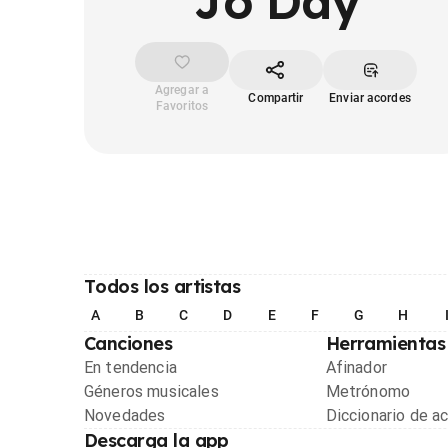
Jo Day
Agregar a
Compartir
Enviar acordes
Favoritos
Todos los artistas
A
B
C
D
E
F
G
H
Canciones
Herramientas
En tendencia
Afinador
Géneros musicales
Metrónomo
Novedades
Diccionario de a
Descarga la app