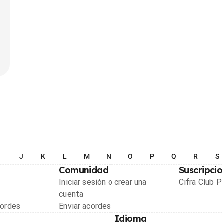
I
J
K
L
M
N
O
P
Q
R
S
Comunidad
Suscripci
Iniciar sesión o crear una
Cifra Club 
cuenta
cordes
Enviar acordes
Idioma