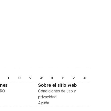
T
U
V
W
X
Y
Z
#
ones
Sobre el sitio web
PRO
Condiciones de uso y
privacidad
Ayuda