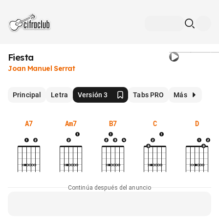
Fiesta
Joan Manuel Serrat
Principal
Letra
Versión 3
Tabs PRO
Más
A7
Am7
B7
C
D
Continúa después del anuncio