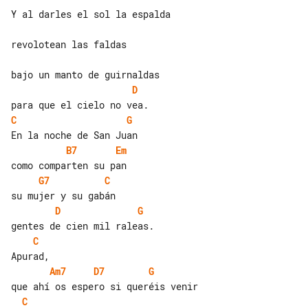
Y al darles el sol la espalda

revolotean las faldas

D
C
G
B7
Em
G7
C
D
G
C
Am7
D7
G
C