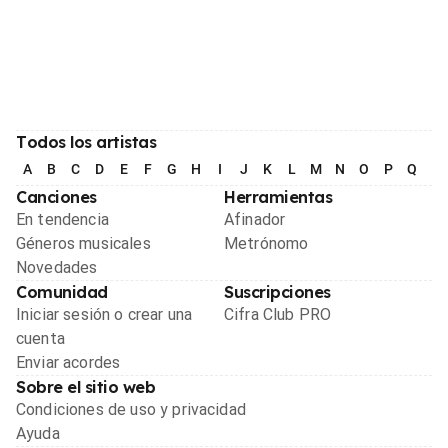
Todos los artistas
A
B
C
D
E
F
G
H
I
J
K
L
M
N
O
P
Q
R
Canciones
Herramientas
En tendencia
Afinador
Géneros musicales
Metrónomo
Novedades
Comunidad
Suscripciones
Iniciar sesión o crear una
Cifra Club PRO
cuenta
Enviar acordes
Sobre el sitio web
Condiciones de uso y privacidad
Ayuda