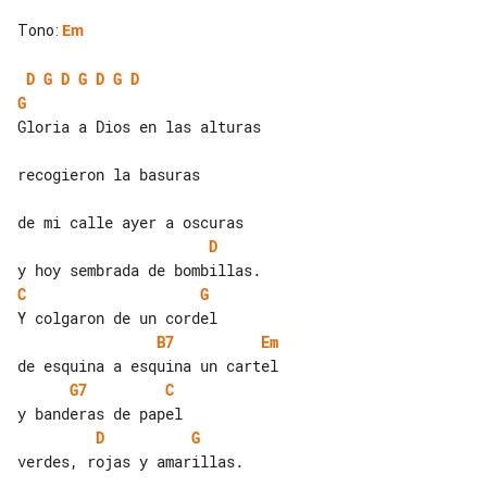
Tono
:
Em
D
G
D
G
D
G
D
G
Gloria a Dios en las alturas

recogieron la basuras

D
C
G
B7
Em
G7
C
D
G
verdes, rojas y amarillas.
