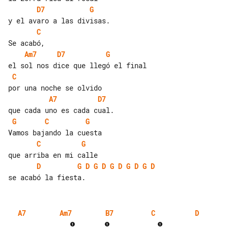
D7
G
C
Am7
D7
G
C
A7
D7
G
C
G
C
G
D
G
D
G
D
G
D
G
D
G
D
A7
Am7
B7
C
D