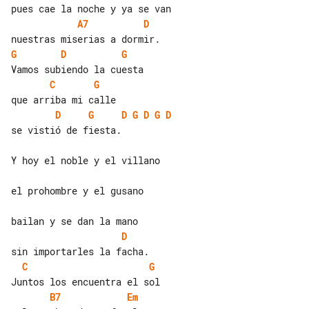
A7
D
G
D
G
C
G
D
G
D
G
D
G
D
se vistió de fiesta.

Y hoy el noble y el villano

el prohombre y el gusano

D
C
G
B7
Em