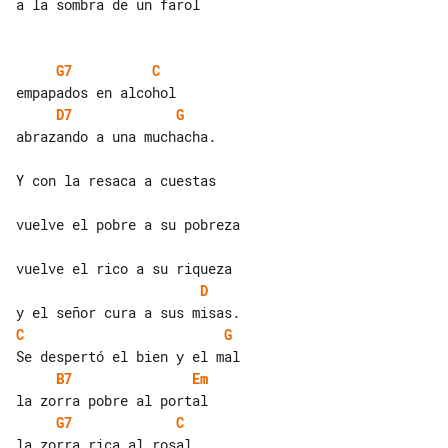
a la sombra de un farol

G7
C
D7
G
abrazando a una muchacha.

Y con la resaca a cuestas

vuelve el pobre a su pobreza

D
C
G
B7
Em
G7
C