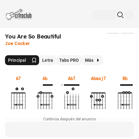
You Are So Beautiful
Medios
Joe Cocker
Principal
Letra
Tabs PRO
Más
A7
Ab
Ab7
Abmaj7
Bb
4
Continúa después del anuncio