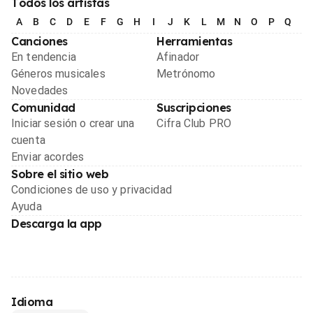
Todos los artistas
A
B
C
D
E
F
G
H
I
J
K
L
M
N
O
P
Q
R
Canciones
Herramientas
En tendencia
Afinador
Géneros musicales
Metrónomo
Novedades
Comunidad
Suscripciones
Iniciar sesión o crear una
Cifra Club PRO
cuenta
Enviar acordes
Sobre el sitio web
Condiciones de uso y privacidad
Ayuda
Descarga la app
Idioma