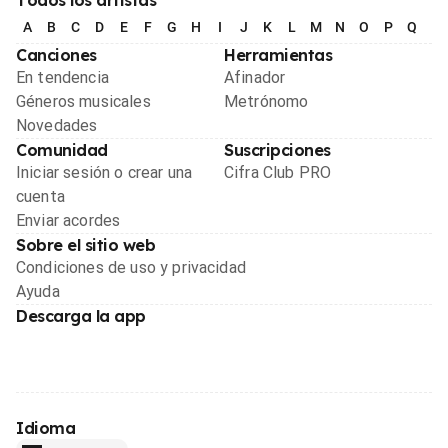
A
B
C
D
E
F
G
H
I
J
K
L
M
N
O
P
Q
R
Canciones
Herramientas
En tendencia
Afinador
Géneros musicales
Metrónomo
Novedades
Comunidad
Suscripciones
Iniciar sesión o crear una
Cifra Club PRO
cuenta
Enviar acordes
Sobre el sitio web
Condiciones de uso y privacidad
Ayuda
Descarga la app
Idioma