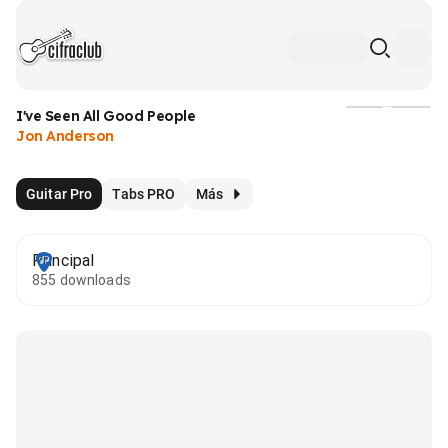
I've Seen All Good People
Medios
Jon Anderson
Guitar Pro
Tabs PRO
Más
Principal
855 downloads