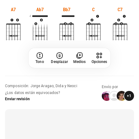
A7
Ab7
Bb7
C
C7
4
Tono
Desplazar
Medios
Opciones
Composición
:
Jorge Aragao, Dida y Neoci
Envío por
¿Los datos están equivocados?
+
1
Enviar revisión