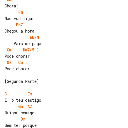
Fm
Bb7
Eb7M
Cm
Dm7(5-)
G7
Cm
Pode chorar

[Segunda Parte]

C
Em
Gm
A7
Dm