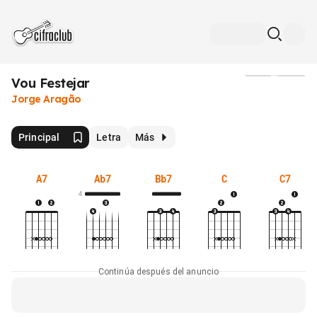
Vou Festejar
Medios
Jorge Aragão
Principal
Letra
Más
A7
Ab7
Bb7
C
C7
4
Continúa después del anuncio