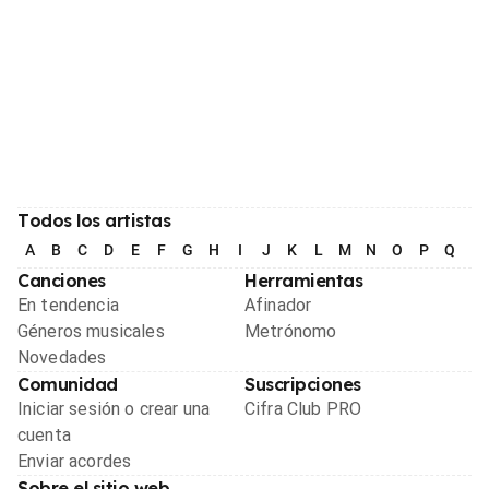
Todos los artistas
A
B
C
D
E
F
G
H
I
J
K
L
M
N
O
P
Q
R
Canciones
Herramientas
En tendencia
Afinador
Géneros musicales
Metrónomo
Novedades
Comunidad
Suscripciones
Iniciar sesión o crear una
Cifra Club PRO
cuenta
Enviar acordes
Sobre el sitio web