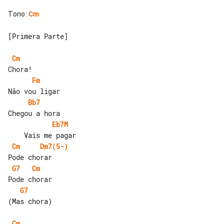
Tono
:
Cm
[Primera Parte]

Cm
Fm
Bb7
Eb7M
Cm
Dm7(5-)
G7
Cm
G7
(Mas chora)

Cm