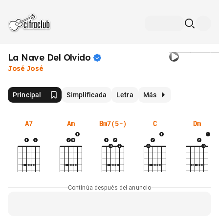
La Nave Del
Olvido
José José
Principal
Simplificada
Letra
Más
A7
Am
Bm7(5-)
C
Dm
Continúa después del anuncio