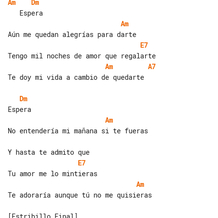
Am
Dm
Am
E7
Am
A7
Te doy mi vida a cambio de quedarte

Dm
Am
No entendería mi mañana si te fueras

E7
Am
Te adoraría aunque tú no me quisieras

[Estribillo Final]
