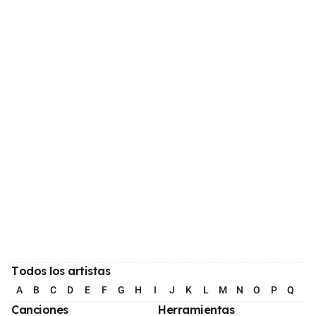
Todos los artistas
A
B
C
D
E
F
G
H
I
J
K
L
M
N
O
P
Q
R
Canciones
Herramientas