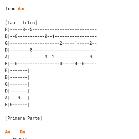
Tono
:
Am
[Tab - Intro]

E|-----8--5--------------------------

B|--8-----------0--1-----------------

G|--------------------2-----1-----2--

D|--------0--------------------------

A|--------------3--2--------------0--

E|--0-----------------0-----0--0-----

E|-------| 

B|-------| 

G|-------| 

D|-------| 

A|---0---| 

[Primera Parte]

Am
Dm