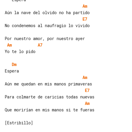
Am
E7
No condenemos al naufragio lo vivido

Am
A7
Yo te lo pido

Dm
Am
E7
Am
Que morirían en mis manos si te fueras

[Estribillo]
