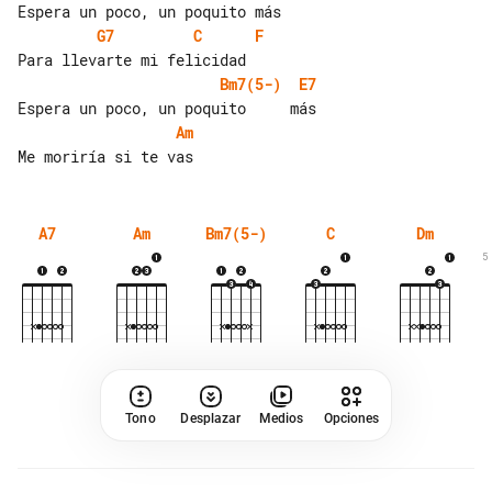
G7
C
F
Bm7(5-)
E7
Am
A7
Am
Bm7(5-)
C
Dm
5
Tono
Desplazar
Medios
Opciones