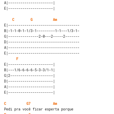
A|----------------------| 

C
G
Am
E|-----------------------------------

B|-1-1-0-1-1/3-1---------1-1---1/3-1-

G|---------------2-0---2-----2-------

D|-----------------------------------

A|-----------------------------------

E|-----------------------------------

F
E|----------------------| 

B|---1/6-6-6-6-5-3-3/1-1| 

G|2---------------------| 

D|----------------------| 

A|----------------------| 

C
G7
Am