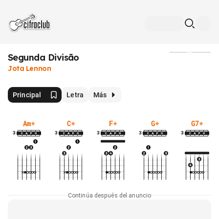
Segunda Divisão
Medios
Jota Lennon
Principal
Letra
Más
Am
*
C
*
F
*
G
*
G7
*
3
3
3
3
3
Continúa después del anuncio