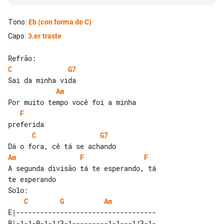
Tono
:
Eb
(con forma de C)
Capo
:
3.er traste
C
G7
Am
F
C
G7
Am
F
F
A segunda divisão tá te esperando, tá 

te esperando

C
G
Am
E|-----------------------------------

B|-1-1-0-1-1/3-1---------1-1---1/3-1-
