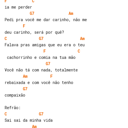
F
C
G7
Am
F
C
G7
Am
F
C
G7
Am
F
G7
compaixão

C
G7
Am