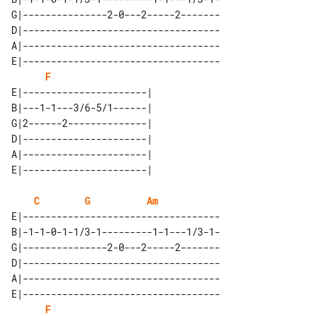
G|---------------2-0---2-----2-------

D|-----------------------------------

A|-----------------------------------

E|-----------------------------------

F
E|----------------------| 

B|---1-1---3/6-5/1------| 

G|2------2--------------| 

D|----------------------| 

A|----------------------| 

C
G
Am
E|-----------------------------------

B|-1-1-0-1-1/3-1---------1-1---1/3-1-

G|---------------2-0---2-----2-------

D|-----------------------------------

A|-----------------------------------

E|-----------------------------------

F