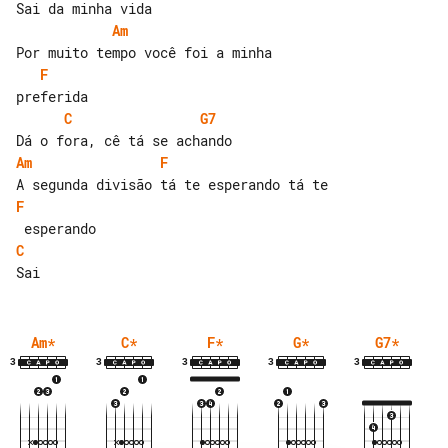
Am
F
C
G7
Am
F
F
C
Am
*
C
*
F
*
G
*
G7
*
3
3
3
3
3