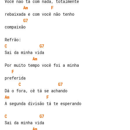
Am
F
G7
compaixão

C
G7
Am
F
C
G7
Am
F
A segunda divisão tá te esperando

C
G7
Am