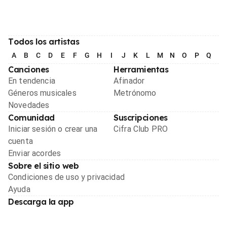
Todos los artistas
A
B
C
D
E
F
G
H
I
J
K
L
M
N
O
P
Q
R
Canciones
Herramientas
En tendencia
Afinador
Géneros musicales
Metrónomo
Novedades
Comunidad
Suscripciones
Iniciar sesión o crear una
Cifra Club PRO
cuenta
Enviar acordes
Sobre el sitio web
Condiciones de uso y privacidad
Ayuda
Descarga la app