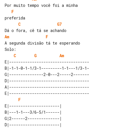
F
C
G7
Am
F
A segunda divisão tá te esperando

C
G
Am
E|-----------------------------------

B|-1-1-0-1-1/3-1---------1-1---1/3-1-

G|---------------2-0---2-----2-------

D|-----------------------------------

A|-----------------------------------

E|-----------------------------------

F
E|----------------------| 

B|---1-1---3/6-5/1------| 

G|2------2--------------| 

D|----------------------| 
