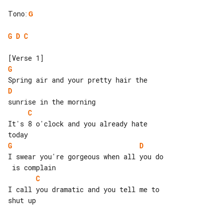
Tono
:
G
G
D
C
G
D
C
It's 8 o'clock and you already hate 

G
D
I swear you're gorgeous when all you do

C
I call you dramatic and you tell me to 

shut up
