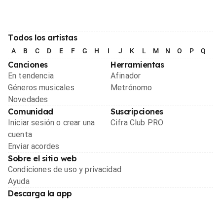
Todos los artistas
A
B
C
D
E
F
G
H
I
J
K
L
M
N
O
P
Q
R
Canciones
Herramientas
En tendencia
Afinador
Géneros musicales
Metrónomo
Novedades
Comunidad
Suscripciones
Iniciar sesión o crear una
Cifra Club PRO
cuenta
Enviar acordes
Sobre el sitio web
Condiciones de uso y privacidad
Ayuda
Descarga la app