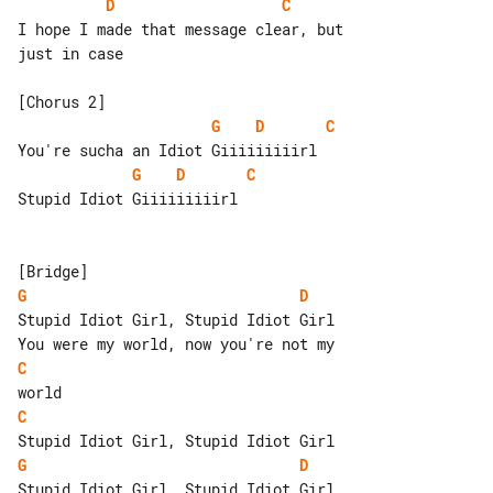
D
C
I hope I made that message clear, but 

just in case

G
D
C
G
D
C
Stupid Idiot Giiiiiiiiirl

G
D
Stupid Idiot Girl, Stupid Idiot Girl

C
C
G
D
Stupid Idiot Girl, Stupid Idiot Girl
