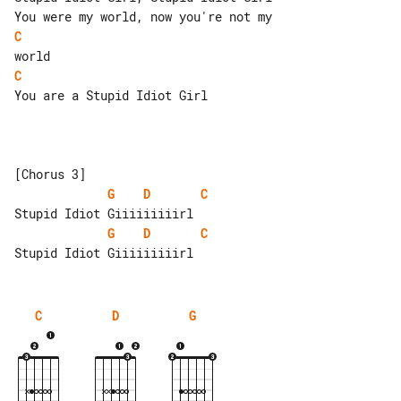
C
C
You are a Stupid Idiot Girl

G
D
C
G
D
C
C
D
G