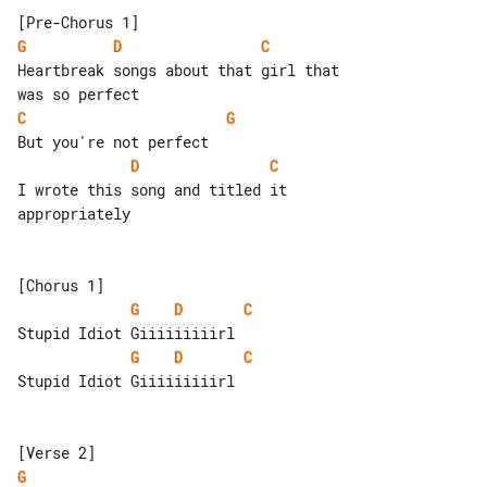
G
D
C
Heartbreak songs about that girl that 

C
G
D
C
I wrote this song and titled it 

appropriately

G
D
C
G
D
C
Stupid Idiot Giiiiiiiiirl

G