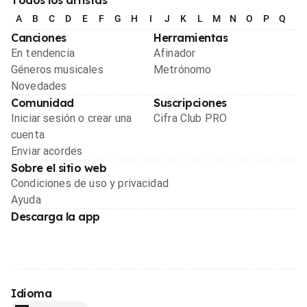
A
B
C
D
E
F
G
H
I
J
K
L
M
N
O
P
Q
R
Canciones
Herramientas
En tendencia
Afinador
Géneros musicales
Metrónomo
Novedades
Comunidad
Suscripciones
Iniciar sesión o crear una
Cifra Club PRO
cuenta
Enviar acordes
Sobre el sitio web
Condiciones de uso y privacidad
Ayuda
Descarga la app
Idioma