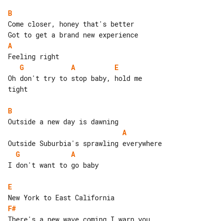
B
Come closer, honey that's better

A
G
A
E
Oh don't try to stop baby, hold me 

tight

B
A
G
A
I don't want to go baby

E
F#
There's a new wave coming I warn you
