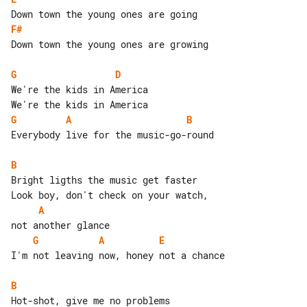
F#
Down town the young ones are growing

G
D
We're the kids in America

G
A
B
Everybody live for the music-go-round

B
Bright ligths the music get faster

A
G
A
E
I'm not leaving now, honey not a chance

B