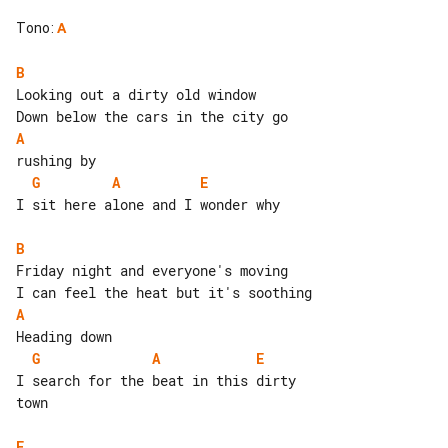
Tono
:
A
B
Looking out a dirty old window

A
G
A
E
I sit here alone and I wonder why

B
Friday night and everyone's moving

A
G
A
E
I search for the beat in this dirty 

town

E