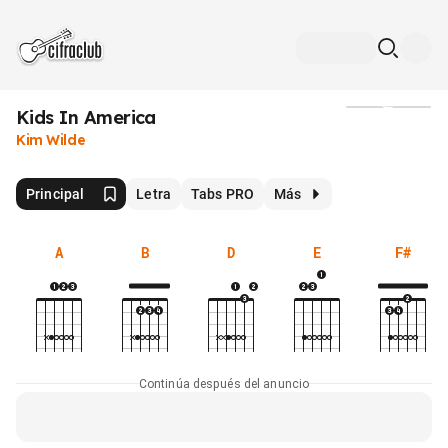
Kids In America
Medios
Kim Wilde
Principal
Letra
Tabs PRO
Más
A
B
D
E
F#
Continúa después del anuncio