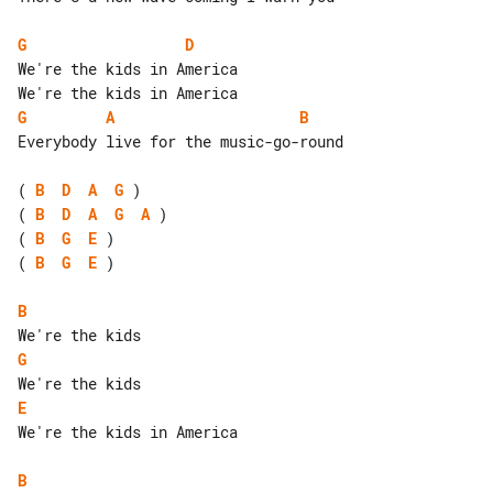
G
D
We're the kids in America

G
A
B
Everybody live for the music-go-round

( 
B
D
A
G
( 
B
D
A
G
A
( 
B
G
E
( 
B
G
E
 )

B
G
E
We're the kids in America

B