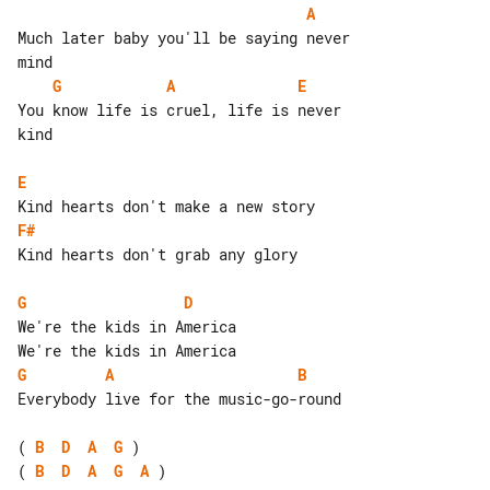
A
Much later baby you'll be saying never 

G
A
E
You know life is cruel, life is never 

kind

E
F#
Kind hearts don't grab any glory

G
D
We're the kids in America

G
A
B
Everybody live for the music-go-round

( 
B
D
A
G
( 
B
D
A
G
A
 )
