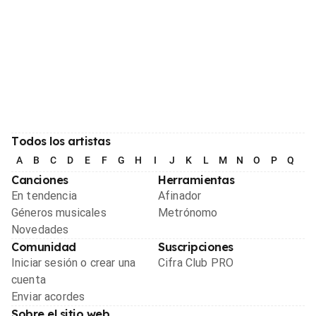
Todos los artistas
A
B
C
D
E
F
G
H
I
J
K
L
M
N
O
P
Q
R
Canciones
Herramientas
En tendencia
Afinador
Géneros musicales
Metrónomo
Novedades
Comunidad
Suscripciones
Iniciar sesión o crear una
Cifra Club PRO
cuenta
Enviar acordes
Sobre el sitio web