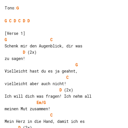
Tono
:
G
G
C
D
C
D
D
G
C
D
 (2x)

G
C
D
 (2x)         

Em/G
C
D
 (2x)
