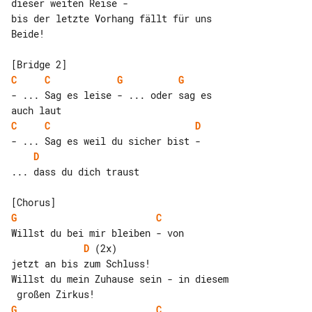
dieser weiten Reise -

bis der letzte Vorhang fällt für uns 

Beide!

C
C
G
G
- ... Sag es leise - ... oder sag es 

C
C
D
D
... dass du dich traust

G
C
D
 (2x)

jetzt an bis zum Schluss!

Willst du mein Zuhause sein - in diesem

G
C