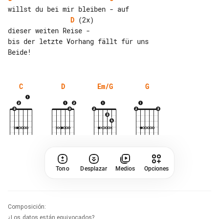
D
 (2x)

dieser weiten Reise -

bis der letzte Vorhang fällt für uns 

C
D
Em/G
G
Tono
Desplazar
Medios
Opciones
Composición
:
¿Los datos están equivocados?