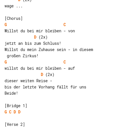
wage ...

G
C
D
 (2x)

jetzt an bis zum Schluss!

Willst du mein Zuhause sein - in diesem

G
C
D
 (2x)

bis der letzte Vorhang fällt für uns 

Beide!

G
C
D
D