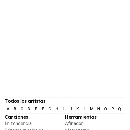
Todos los artistas
A
B
C
D
E
F
G
H
I
J
K
L
M
N
O
P
Q
R
Canciones
Herramientas
En tendencia
Afinador