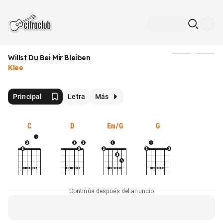
Willst Du Bei Mir Bleiben
Medios
Klee
Principal
Letra
Más
C
D
Em/G
G
Continúa después del anuncio