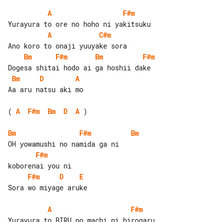
A
F#m
A
C#m
Bm
F#m
Bm
F#m
Bm
D
A
Aa aru natsu aki mo

( 
A
F#m
Bm
D
A
 )

Bm
F#m
Bm
F#m
F#m
D
E
Sora wo miyage aruke

A
F#m