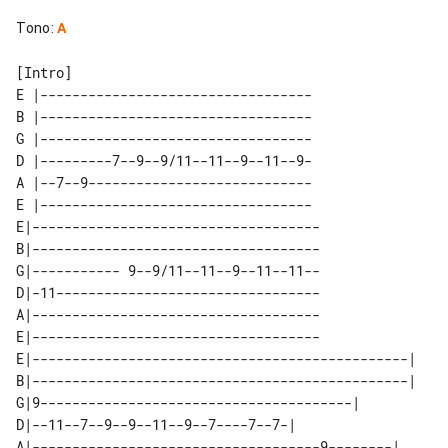
Tono
:
A
E |----------------------------------

B |----------------------------------

G |----------------------------------

D |---------7--9--9/11--11--9--11--9-

A |--7--9----------------------------

E |----------------------------------

E|------------------------------------

B|------------------------------------

G|----------- 9--9/11--11--9--11--11--

D|-11---------------------------------

A|------------------------------------

E|------------------------------------

E|-----------------------------------------------|        

B|-----------------------------------------------|        

G|9---------------------------------------|               

D|--11--7--9--9--11--9--7----7--7-|                       

A|------------------------------------9--------|          
