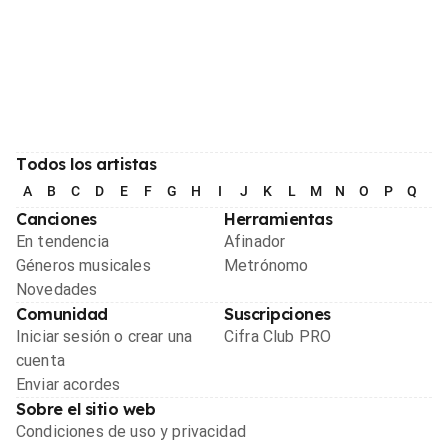
Todos los artistas
A
B
C
D
E
F
G
H
I
J
K
L
M
N
O
P
Q
R
Canciones
Herramientas
En tendencia
Afinador
Géneros musicales
Metrónomo
Novedades
Comunidad
Suscripciones
Iniciar sesión o crear una
Cifra Club PRO
cuenta
Enviar acordes
Sobre el sitio web
Condiciones de uso y privacidad