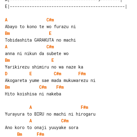
A
C#m
Bm
E
A
C#m
Bm
E
D
E
C#m
F#m
Bm
C#m
F#m
Hito koishisa ni nakeba

A
F#m
A
C#m
Bm
F#m