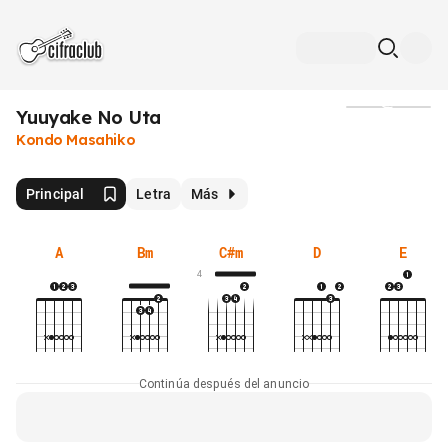
Yuuyake No Uta
Medios
Kondo Masahiko
Principal
Letra
Más
A
Bm
C#m
D
E
4
Continúa después del anuncio