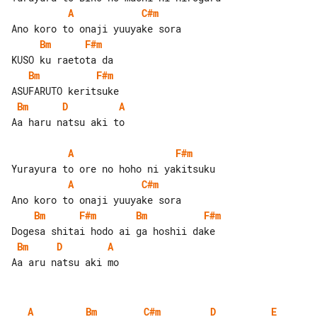
A
C#m
Bm
F#m
Bm
F#m
Bm
D
A
Aa haru natsu aki to

A
F#m
A
C#m
Bm
F#m
Bm
F#m
Bm
D
A
A
Bm
C#m
D
E