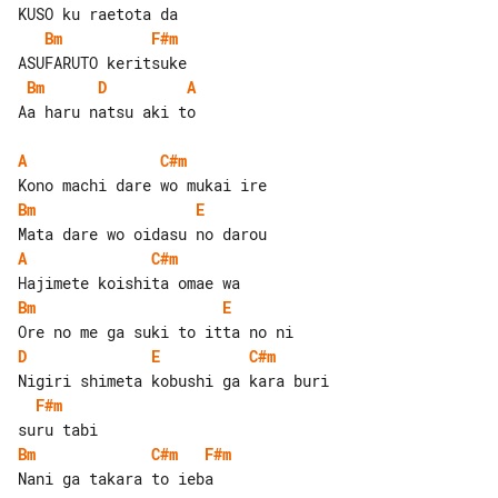
Bm
F#m
Bm
D
A
Aa haru natsu aki to

A
C#m
Bm
E
A
C#m
Bm
E
D
E
C#m
F#m
Bm
C#m
F#m
Nani ga takara to ieba
