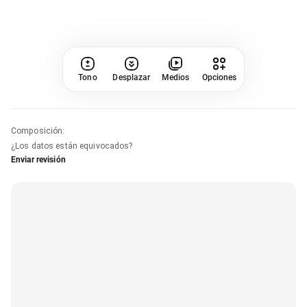
Tono
Desplazar
Medios
Opciones
Composición
:
¿Los datos están equivocados?
Enviar revisión