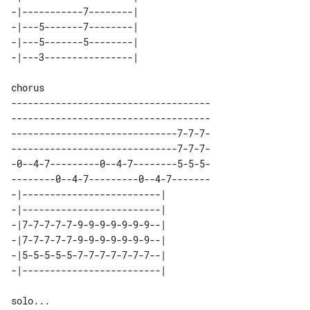
-|-----------7--------| 

-|---5-------7--------| 

-|---5-------5--------| 

chorus

------------------------------------

------------------------------------

------------------------------7-7-7-

------------------------------7-7-7-

-0--4-7---------0--4-7--------5-5-5-

--------0--4-7---------0--4-7-------

-|-------------------------| 

-|-------------------------| 

-|7-7-7-7-7-9-9-9-9-9-9-9--| 

-|7-7-7-7-7-9-9-9-9-9-9-9--| 

-|5-5-5-5-5-7-7-7-7-7-7-7--| 
