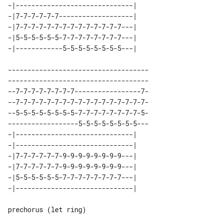
-|------------------------------| 

-|7-7-7-7-7-7-------------------| 

-|7-7-7-7-7-7-7-7-7-7-7-7-7-7---| 

-|5-5-5-5-5-5-7-7-7-7-7-7-7-7---| 

------------------------------------

------------------------------------

--7-7-7-7-7-7-7-7-----------------7-

--7-7-7-7-7-7-7-7-7-7-7-7-7-7-7-7-7-

--5-5-5-5-5-5-5-5-7-7-7-7-7-7-7-7-5-

------------------5-5-5-5-5-5-5-5---

-|------------------------------| 

-|------------------------------| 

-|7-7-7-7-7-7-9-9-9-9-9-9-9-9---| 

-|7-7-7-7-7-7-9-9-9-9-9-9-9-9---| 

-|5-5-5-5-5-5-7-7-7-7-7-7-7-7---| 

prechorus (let ring)
