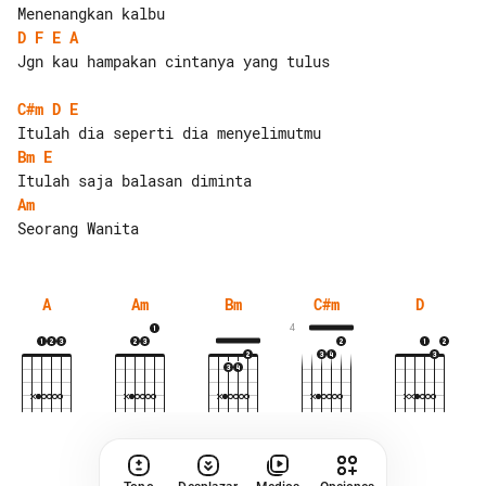
D
F
E
A
Jgn kau hampakan cintanya yang tulus

C#m
D
E
Bm
E
Am
A
Am
Bm
C#m
D
4