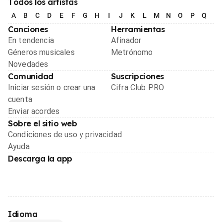
Todos los artistas
A
B
C
D
E
F
G
H
I
J
K
L
M
N
O
P
Q
R
Canciones
Herramientas
En tendencia
Afinador
Géneros musicales
Metrónomo
Novedades
Comunidad
Suscripciones
Iniciar sesión o crear una
Cifra Club PRO
cuenta
Enviar acordes
Sobre el sitio web
Condiciones de uso y privacidad
Ayuda
Descarga la app
Idioma