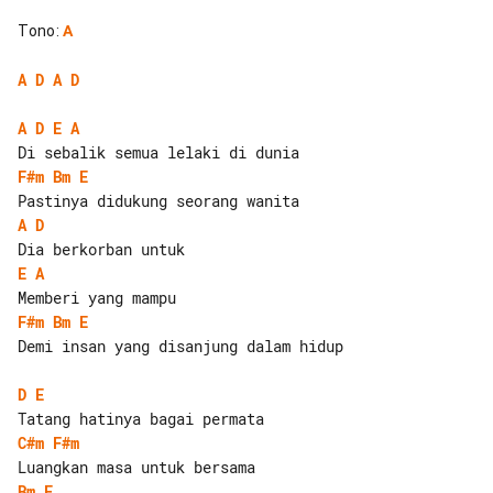
Tono
:
A
A
D
A
D
A
D
E
A
F#m
Bm
E
A
D
E
A
F#m
Bm
E
Demi insan yang disanjung dalam hidup

D
E
C#m
F#m
Bm
E