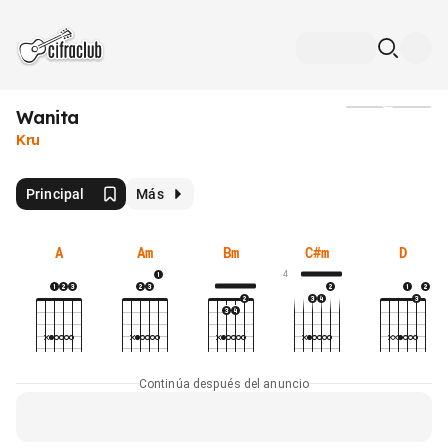
Wanita
Medios
Kru
Principal
Más
A
Am
Bm
C#m
D
4
Continúa después del anuncio