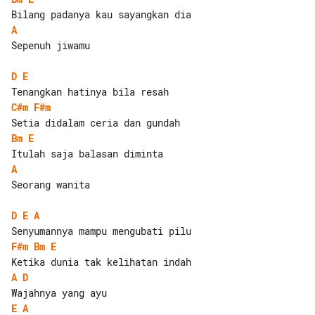
A
Sepenuh jiwamu

D
E
C#m
F#m
Bm
E
A
Seorang wanita

D
E
A
F#m
Bm
E
A
D
E
A