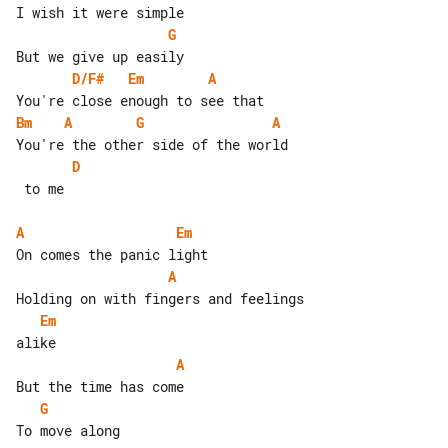
G
D/F#
Em
A
Bm
A
G
A
D
 to me

A
Em
A
Em
A
G
To move along
