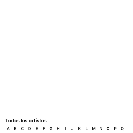
Todos los artistas
A
B
C
D
E
F
G
H
I
J
K
L
M
N
O
P
Q
R