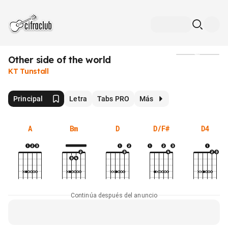
Other side of the world
Medios
KT Tunstall
Principal
Letra
Tabs PRO
Más
A
Bm
D
D/F#
D4
Continúa después del anuncio