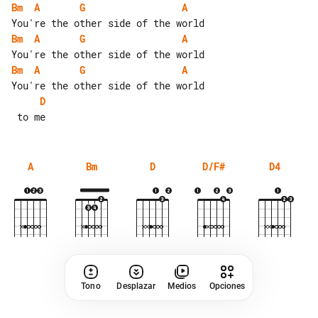
Bm
A
G
A
Bm
A
G
A
Bm
A
G
A
D
A
Bm
D
D/F#
D4
Tono
Desplazar
Medios
Opciones