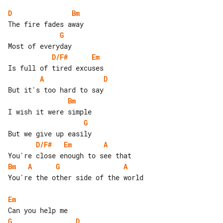
D
Bm
G
D/F#
Em
A
D
Bm
G
D/F#
Em
A
Bm
A
G
A
You're the other side of the world

Em
G
D