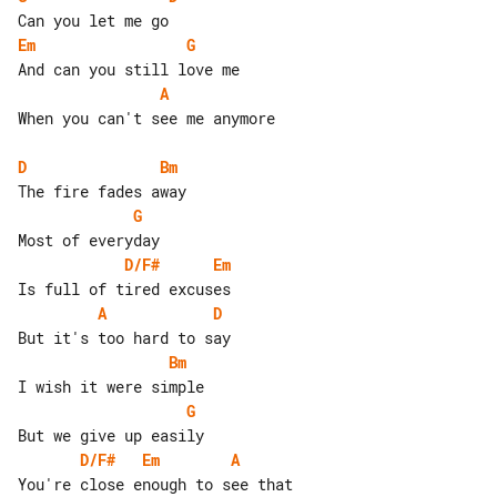
Em
G
A
When you can't see me anymore

D
Bm
G
D/F#
Em
A
D
Bm
G
D/F#
Em
A