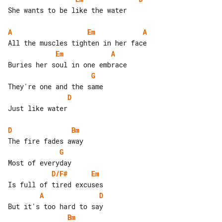
She wants to be like the water

A
Em
A
Em
A
G
D
Just like water

D
Bm
G
D/F#
Em
A
D
Bm