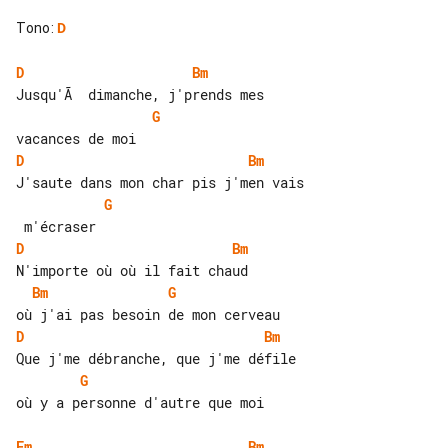
Tono
:
D
D
Bm
G
D
Bm
G
D
Bm
Bm
G
D
Bm
G
où y a personne d'autre que moi

Em
Bm