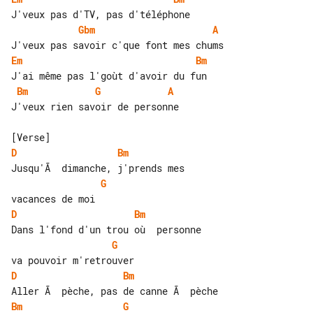
Gbm
A
Em
Bm
Bm
G
A
J'veux rien savoir de personne

D
Bm
G
D
Bm
G
D
Bm
Bm
G