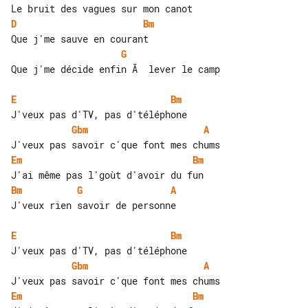
D
Bm
G
Que j'me décide enfin Ã  lever le camp

E
Bm
Gbm
A
Em
Bm
Bm
G
A
J'veux rien savoir de personne

E
Bm
Gbm
A
Em
Bm