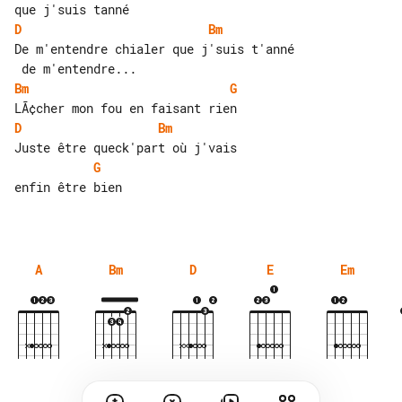
D
Bm
De m'entendre chialer que j'suis t'anné

Bm
G
D
Bm
G
enfin être bien

A
Bm
D
E
Em