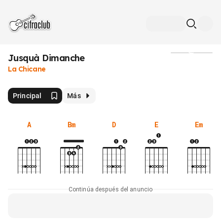
Jusquà Dimanche
Medios
La Chicane
Principal
Más
A
Bm
D
E
Em
Continúa después del anuncio