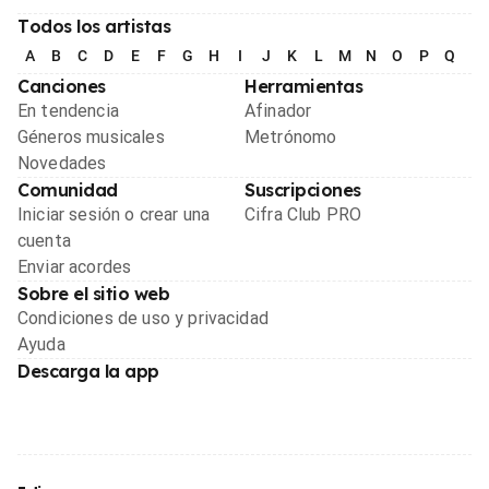
Todos los artistas
A
B
C
D
E
F
G
H
I
J
K
L
M
N
O
P
Q
R
Canciones
Herramientas
En tendencia
Afinador
Géneros musicales
Metrónomo
Novedades
Comunidad
Suscripciones
Iniciar sesión o crear una
Cifra Club PRO
cuenta
Enviar acordes
Sobre el sitio web
Condiciones de uso y privacidad
Ayuda
Descarga la app