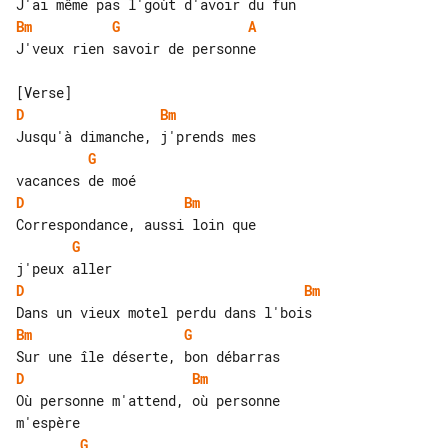
Bm
G
A
J'veux rien savoir de personne

D
Bm
G
D
Bm
G
D
Bm
Bm
G
D
Bm
Où personne m'attend, où personne 

G