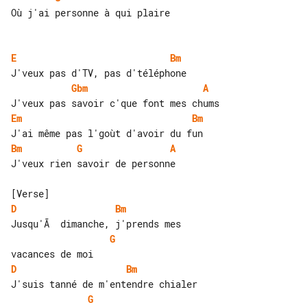
Où j'ai personne à qui plaire

E
Bm
Gbm
A
Em
Bm
Bm
G
A
J'veux rien savoir de personne

D
Bm
G
D
Bm
G