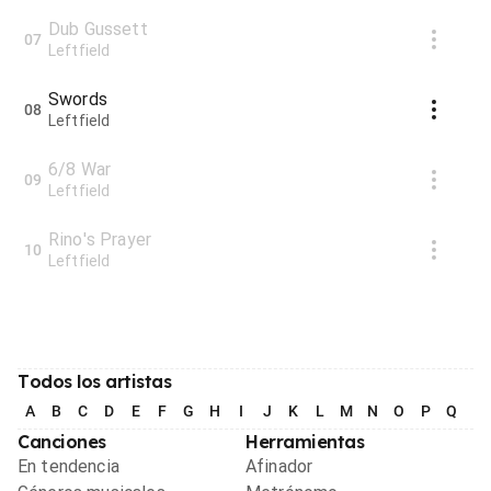
Dub Gussett
07
Leftfield
Swords
08
Leftfield
6/8 War
09
Leftfield
Rino's Prayer
10
Leftfield
Todos los artistas
A
B
C
D
E
F
G
H
I
J
K
L
M
N
O
P
Q
R
Canciones
Herramientas
En tendencia
Afinador