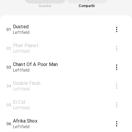
Guardar
Compartir
Dusted
01
Leftfield
Phat Planet
02
Leftfield
Chant Of A Poor Man
03
Leftfield
Double Flash
04
Leftfield
El Cid
05
Leftfield
Afrika Shox
06
Leftfield