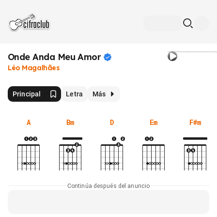
Onde Anda Meu
Amor
Léo Magalhães
Principal
Letra
Más
A
Bm
D
Em
F#m
Continúa después del anuncio