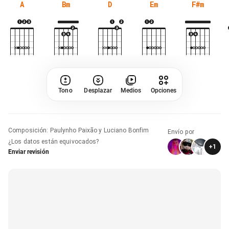
A
Bm
D
Em
F#m
Tono
Desplazar
Medios
Opciones
Composición
:
Paulynho Paixão y Luciano Bonfim
Envío por
¿Los datos están equivocados?
+
1
Enviar revisión