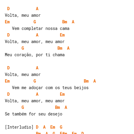
D
A
Em
G
Bm
A
D
A
Em
G
Bm
A
Meu coração, por ti chama

D
A
Em
G
Bm
A
D
A
Em
G
Bm
A
Se também for seu desejo

[Interludio] 
D
A
Em
G
Bm
A
G
F#m
Em
D