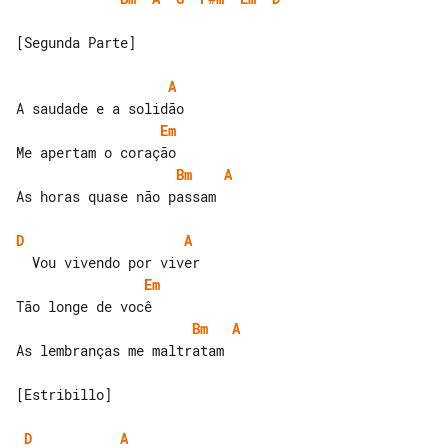
[Segunda Parte]

A
Em
Bm
A
As horas quase não passam

D
A
Em
Bm
A
As lembranças me maltratam

[Estribillo]

D
A