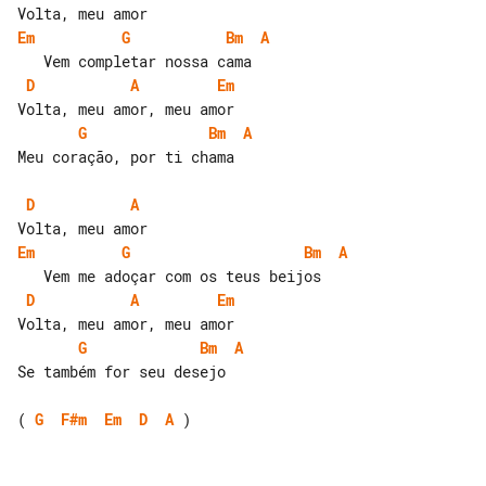
Em
G
Bm
A
D
A
Em
G
Bm
A
Meu coração, por ti chama

D
A
Em
G
Bm
A
D
A
Em
G
Bm
A
Se também for seu desejo

( 
G
F#m
Em
D
A