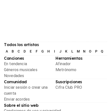
Todos los artistas
A
B
C
D
E
F
G
H
I
J
K
L
M
N
O
P
Q
R
Canciones
Herramientas
En tendencia
Afinador
Géneros musicales
Metrónomo
Novedades
Comunidad
Suscripciones
Iniciar sesión o crear una
Cifra Club PRO
cuenta
Enviar acordes
Sobre el sitio web
Condiciones de uso y privacidad