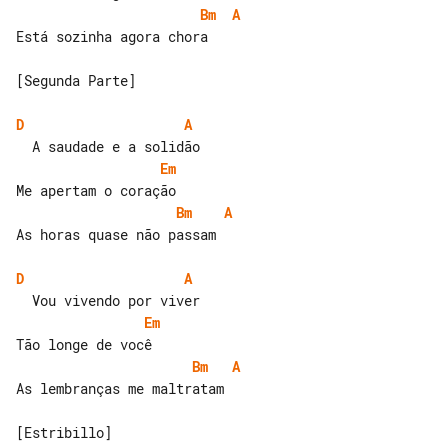
Bm
A
Está sozinha agora chora

[Segunda Parte]

D
A
Em
Bm
A
As horas quase não passam

D
A
Em
Bm
A
As lembranças me maltratam

[Estribillo]
