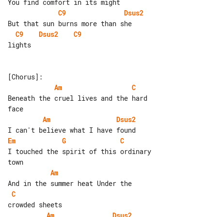
C9
Dsus2
C9
Dsus2
C9
lights

Am
C
Beneath the cruel lives and the hard 

Am
Dsus2
Em
G
C
I touched the spirit of this ordinary 

Am
C
Am
Dsus2