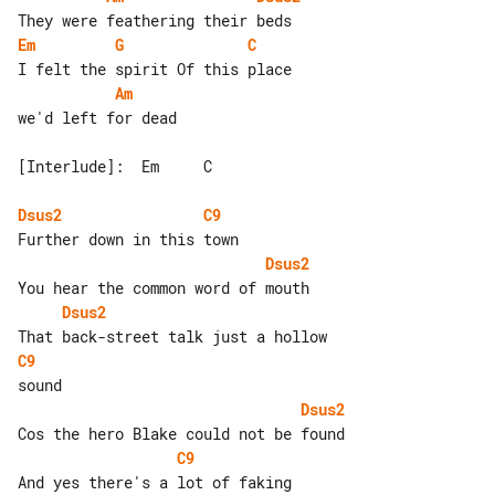
Em
G
C
Am
we'd left for dead

[Interlude]:  Em     C

Dsus2
C9
Dsus2
Dsus2
C9
Dsus2
C9