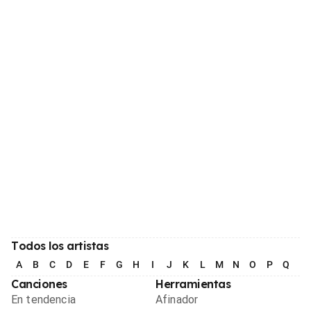
Todos los artistas
A
B
C
D
E
F
G
H
I
J
K
L
M
N
O
P
Q
R
Canciones
Herramientas
En tendencia
Afinador