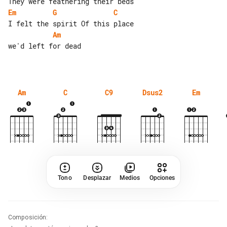
Em
G
C
Am
we'd left for dead

Am
C
C9
Dsus2
Em
Tono
Desplazar
Medios
Opciones
Composición
: