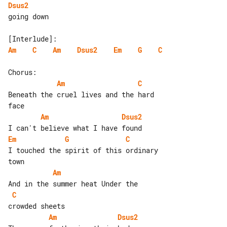
Dsus2
going down

Am
C
Am
Dsus2
Em
G
C
Am
C
Beneath the cruel lives and the hard 

Am
Dsus2
Em
G
C
I touched the spirit of this ordinary 

Am
C
Am
Dsus2