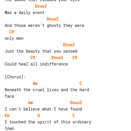
Dsus2
Dsus2
C9
Dsus2
C9
Dsus2
C9
Could heal all indifference

Am
C
Beneath the cruel lives and the hard 

Am
Dsus2
Em
G
C
I touched the spirit of this ordinary 
