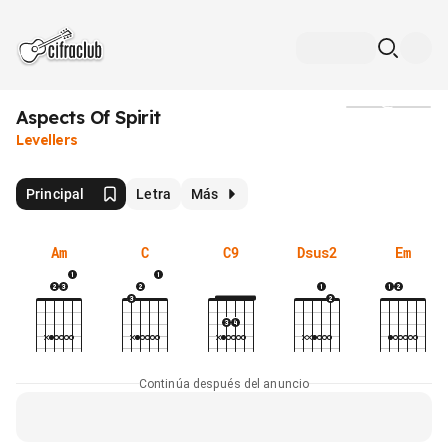
Aspects Of Spirit
Medios
Levellers
Principal
Letra
Más
Am
C
C9
Dsus2
Em
Continúa después del anuncio