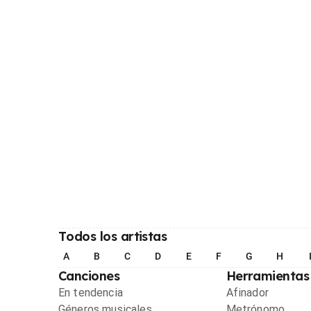
Todos los artistas
A
B
C
D
E
F
G
H
Canciones
Herramientas
En tendencia
Afinador
Géneros musicales
Metrónomo