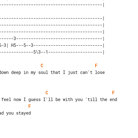
------------------------------------------| 

------------------------------------------| 

------------------------------------------| 

------3-----------------------------------| 

5-3| H5---5--3----------------------------| 

C
F
C
F
F
d you stayed
