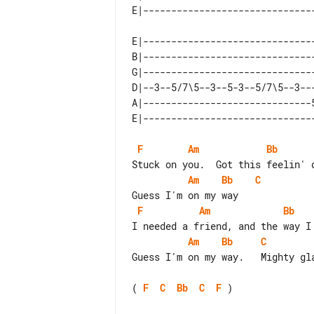
E|------------------------------
B|------------------------------
G|------------------------------
D|--3--5/7\5--3--5-3--5/7\5--3--
A|------------------------------
F
Am
Bb
Am
Bb
C
F
Am
Bb
Am
Bb
C
Guess I'm on my way.   Mighty gla
( 
F
C
Bb
C
F
 )
