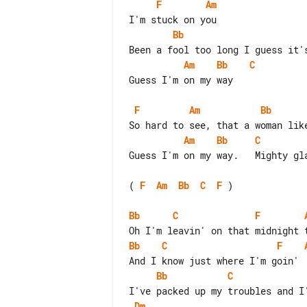
F
Am
Bb
Am
Bb
C
Guess I'm on my way

F
Am
Bb
Am
Bb
C
Guess I'm on my way.   Mighty gla
( 
F
Am
Bb
C
F
 )

Bb
C
F
Bb
C
F
Bb
C
Dm