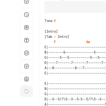
Tono
:
F
[Tab - Intro]

F
Am
E|------------------------------
B|--------6---------------5-----
G|------5---5-----------5---5---
D|----7-------7-------7-------7-
A|--8-----------8---7-----------
E|------------------------------
B|------------------------------
G|------------------------------
D|--3--5/7\5--3--5-3--5/7\5--3--
A|------------------------------