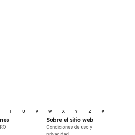
T
U
V
W
X
Y
Z
#
ones
Sobre el sitio web
PRO
Condiciones de uso y
privacidad