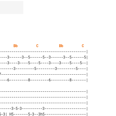
Bb
C
Bb
C
------------------------------------------| 

----3------3--5------5--3------3--5------5| 

----3----3----5----5----3----3----5----5--| 

-------3---------5---------3---------5----| 

7-----------------------------------------| 

------------------------------------------| 

------------------------------------------| 

------------------------------------------| 

------3-5-3----------3--------------------| 

5-3| H5-------5-3--3h5--------------------| 
