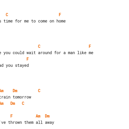
C
F
C
F
F
d you stayed

Am
Dm
C
Am
Dm
C
F
Am
Dm