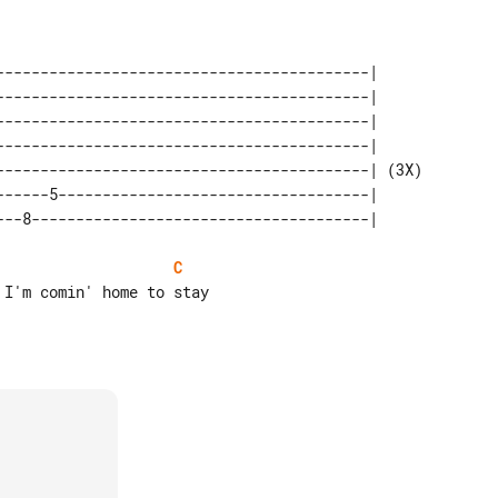
------------------------------------------|      

------------------------------------------|      

------------------------------------------|      

------------------------------------------|      

------------------------------------------| (3X) 

------5-----------------------------------|      

C