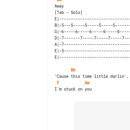
[Tab - Solo]

E|------------------------------
B|-5---5-----5-----5-----5------
G|-6-----6-----6-----6-----6----
D|-7-------7-----7-----7-----7--
A|-7----------------------------
E|-5----------------------------
Bb
F
Am