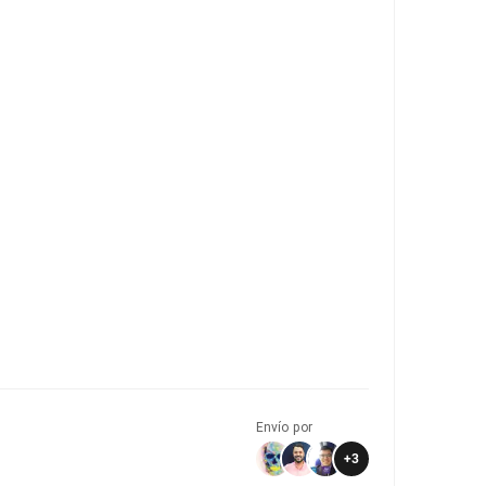
Envío por
+
3