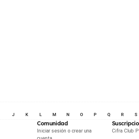
I
J
K
L
M
N
O
P
Q
R
S
Comunidad
Suscripci
Iniciar sesión o crear una
Cifra Club 
cuenta