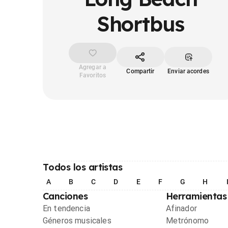
Shortbus
Agregar a
Compartir
Enviar acordes
Favoritos
Todos los artistas
A
B
C
D
E
F
G
H
Canciones
Herramientas
En tendencia
Afinador
Géneros musicales
Metrónomo