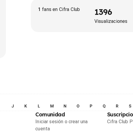
1
fans en Cifra Club
1396
Visualizaciones
I
J
K
L
M
N
O
P
Q
R
S
Comunidad
Suscripci
Iniciar sesión o crear una
Cifra Club 
cuenta