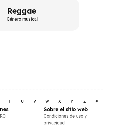
Reggae
Género musical
T
U
V
W
X
Y
Z
#
ones
Sobre el sitio web
PRO
Condiciones de uso y
privacidad