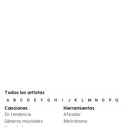
Todos los artistas
A
B
C
D
E
F
G
H
I
J
K
L
M
N
O
P
Q
R
Canciones
Herramientas
En tendencia
Afinador
Géneros musicales
Metrónomo