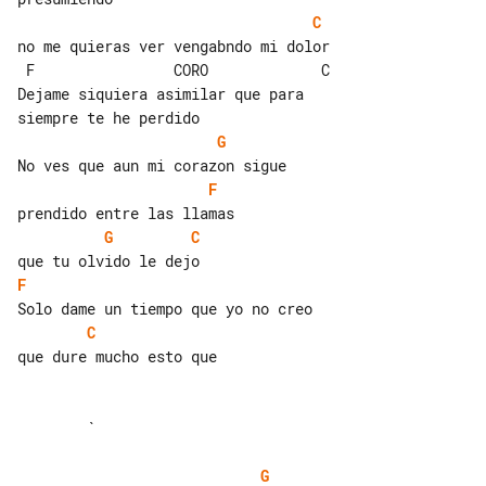
C
no me quieras ver vengabndo mi dolor

 F                CORO             C

Dejame siquiera asimilar que para 

G
F
G
C
F
C
que dure mucho esto que

        `

G