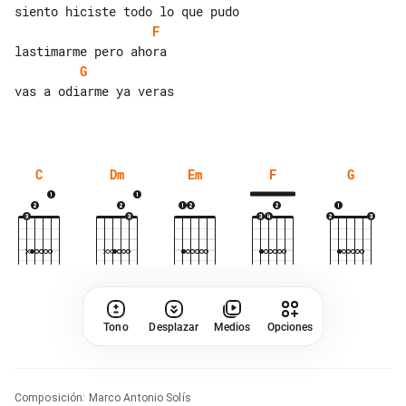
F
G
vas a odiarme ya veras

C
Dm
Em
F
G
Tono
Desplazar
Medios
Opciones
Composición
:
Marco Antonio Solís