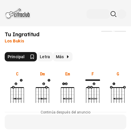
Tu Ingratitud
Medios
Los Bukis
Principal
Letra
Más
C
Dm
Em
F
G
Continúa después del anuncio