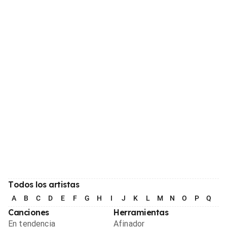
Todos los artistas
A
B
C
D
E
F
G
H
I
J
K
L
M
N
O
P
Q
R
Canciones
Herramientas
En tendencia
Afinador