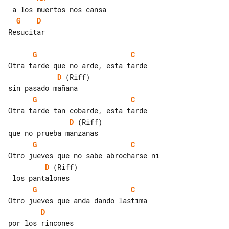
G
D
Resucitar

G
C
D
 (Riff)

G
C
D
 (Riff)

G
C
D
 (Riff)

G
C
D