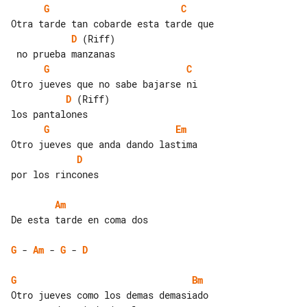
G
C
D
 (Riff)

G
C
D
 (Riff)

G
Em
D
por los rincones

Am
De esta tarde en coma dos

G
 - 
Am
 - 
G
 - 
D
G
Bm
Otro jueves como los demas demasiado 
