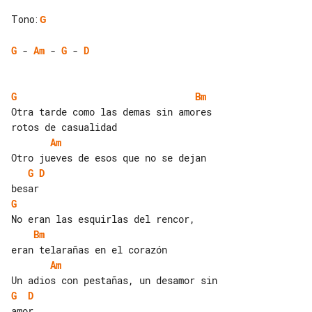
Tono
:
G
G
 - 
Am
 - 
G
 - 
D
G
Bm
Otra tarde como las demas sin amores 

Am
G
D
G
Bm
Am
G
D
amor
