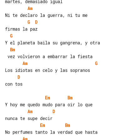
Am
G
D
G
Bm
Am
G
D
con tos

Em
Bm
Am
D
Em
Bm
Am