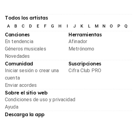
Todos los artistas
A
B
C
D
E
F
G
H
I
J
K
L
M
N
O
P
Q
R
Canciones
Herramientas
En tendencia
Afinador
Géneros musicales
Metrónomo
Novedades
Comunidad
Suscripciones
Iniciar sesión o crear una
Cifra Club PRO
cuenta
Enviar acordes
Sobre el sitio web
Condiciones de uso y privacidad
Ayuda
Descarga la app