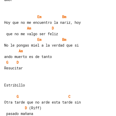
Em
Bm
Am
D
Em
Bm
Am
G
D
Resucitar

Estribillo

G
C
D
 (Riff)
