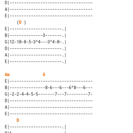
D|-----------------------------------

A|-----------------------------------

E|-----------------------------------

     (
D
 )

E|----------------------.| 

B|--------------3-------.| 

G|12-10-8-5-3^4---3^4-0-.| 

D|----------------------.| 

A|----------------------.| 

Am
G
E|-----------------------------------

B|---------------8-6---6---6^8---6---

G|-2-2-4-4-5-5-------7---7---------7-

D|-----------------------------------

A|-----------------------------------

E|-----------------------------------

D
E|----------------------.| 
