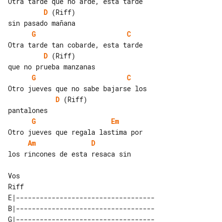
D
 (Riff)

G
C
D
 (Riff)

G
C
D
 (Riff)

G
Em
Am
D
los rincones de esta resaca sin

Riff

E|-----------------------------------

B|-----------------------------------

G|-----------------------------------
