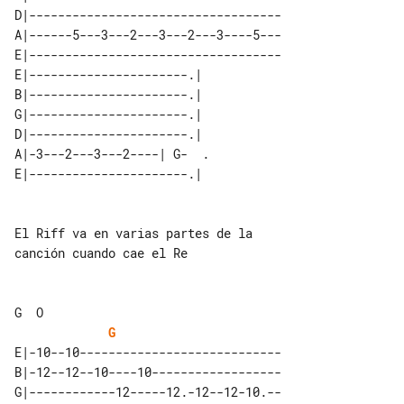
D|-----------------------------------

A|------5---3---2---3---2---3----5---

E|-----------------------------------

E|----------------------.|  

B|----------------------.|  

G|----------------------.|  

D|----------------------.|  

A|-3---2---3---2----| G-  . 

El Riff va en varias partes de la 

canción cuando cae el Re

G
E|-10--10----------------------------

B|-12--12--10----10------------------

G|------------12-----12.-12--12-10.--
