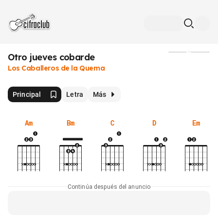
Otro jueves cobarde
Medios
Los Caballeros de la Quema
Principal
Letra
Más
Am
Bm
C
D
Em
Continúa después del anuncio