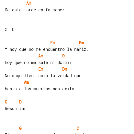
Am
De esta tarde en fa menor

G  O

Em
Bm
Am
D
Em
Bm
Am
hasta a los muertos nos exita

G
D
Resucitar

G
C