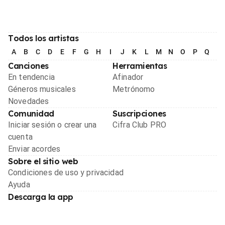
Todos los artistas
A
B
C
D
E
F
G
H
I
J
K
L
M
N
O
P
Q
R
Canciones
Herramientas
En tendencia
Afinador
Géneros musicales
Metrónomo
Novedades
Comunidad
Suscripciones
Iniciar sesión o crear una
Cifra Club PRO
cuenta
Enviar acordes
Sobre el sitio web
Condiciones de uso y privacidad
Ayuda
Descarga la app