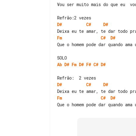
Vou ser muito mais do que eu  vou
D#
C#
D#
Fm
C#
D#
Que o homem pode dar quando ama u
Ab
D#
Fm
D#
F#
C#
D#
D#
C#
D#
Fm
C#
D#