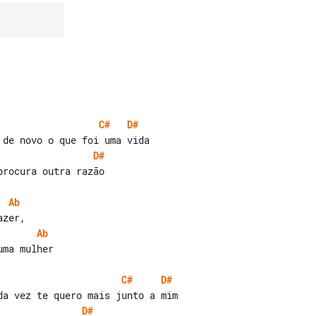
C#
D#
D#
rocura outra razão

Ab
Ab
ma mulher

C#
D#
D#