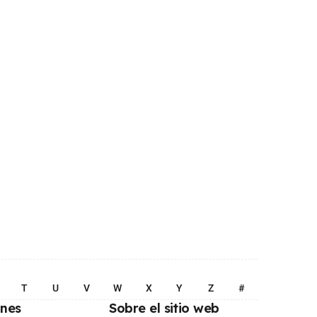
T
U
V
W
X
Y
Z
#
ones
Sobre el sitio web