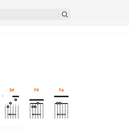
D#
F#
Fm
3