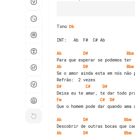
Tono
:
Db
INT:   Ab  F#  C# Ab

Ab
D#
Bbm
Ab
D#
Bbm
Se o amor ainda esta em nós não p
D#
C#
D#
Fm
C#
D#
Que o homem pode dar quando ama u
Ab
D#
Bbm
Ab
D#
Bbm