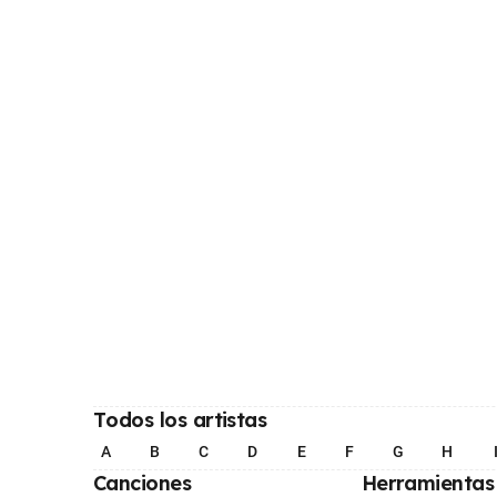
Todos los artistas
A
B
C
D
E
F
G
H
Canciones
Herramientas