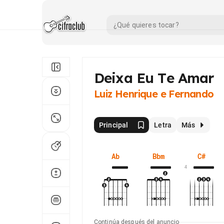
Deixa Eu Te Amar
Luiz Henrique e Fernando
Principal
Letra
Más
Ab
Bbm
C#
4
Continúa después del anuncio