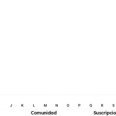
I
J
K
L
M
N
O
P
Q
R
S
Comunidad
Suscripci