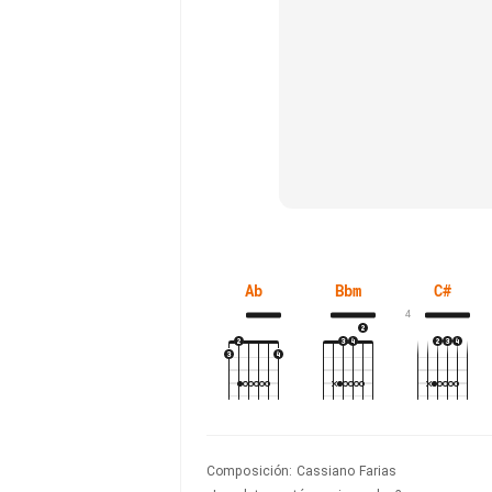
Ab
Bbm
C#
4
Composición
:
Cassiano Farias