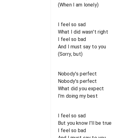
(When I am lonely)
I feel so sad
What I did wasn't right
I feel so bad
And I must say to you
(Sorry, but)
Nobody's perfect
Nobody's perfect
What did you expect
I'm doing my best
I feel so sad
But you know I'll be true
I feel so bad
And I must say to you