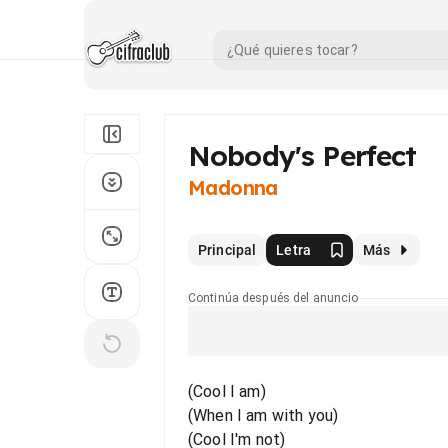
Nobody's Perfect
Madonna
Principal
Letra
Más
Continúa después del anuncio
(Cool I am)
(When I am with you)
(Cool I'm not)