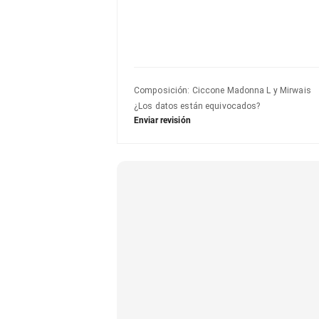
Composición
:
Ciccone Madonna L y Mirwais
¿Los datos están equivocados?
Enviar revisión