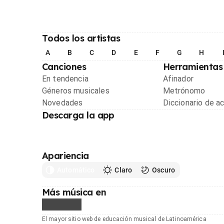
Todos los artistas
A
B
C
D
E
F
G
H
Canciones
Herramientas
En tendencia
Afinador
Géneros musicales
Metrónomo
Novedades
Diccionario de a
Descarga la app
Apariencia
Automático
Claro
Oscuro
Más música en
El mayor sitio web de educación musical de Latinoamérica