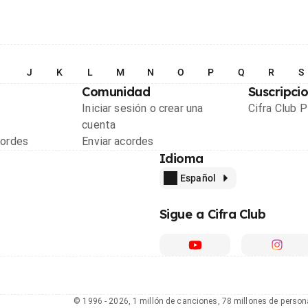
I
J
K
L
M
N
O
P
Q
R
S
Comunidad
Suscripci
Iniciar sesión o crear una
Cifra Club 
cuenta
cordes
Enviar acordes
Idioma
Español
Sigue a Cifra Club
© 1996 - 2026, 1 millón de canciones, 78 millones de person