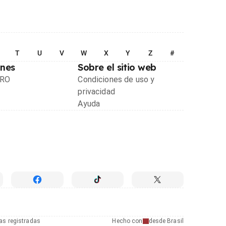
T
U
V
W
X
Y
Z
#
ones
Sobre el sitio web
PRO
Condiciones de uso y
privacidad
Ayuda
as registradas
Hecho con
desde Brasil