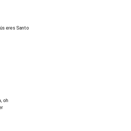
sús eres Santo
, oh
er