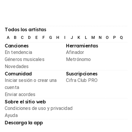
Todos los artistas
A
B
C
D
E
F
G
H
I
J
K
L
M
N
O
P
Q
R
Canciones
Herramientas
En tendencia
Afinador
Géneros musicales
Metrónomo
Novedades
Comunidad
Suscripciones
Iniciar sesión o crear una
Cifra Club PRO
cuenta
Enviar acordes
Sobre el sitio web
Condiciones de uso y privacidad
Ayuda
Descarga la app