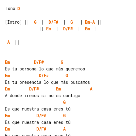
Tono
:
D
[Intro] ||  
G
  |  
D/F#
  |  
G
   | 
Bm-A
              || 
Em
  |  
D/F#
  |  
Bm
  |  

A
  ||

Em
D/F#
G
Em
D/F#
G
Em
D/F#
Bm
A
G
Em
D/F#
G
Em
D/F#
A
Es que nuestra casa eres tú
