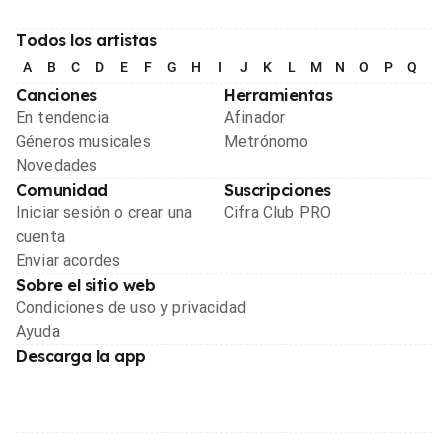
Todos los artistas
A
B
C
D
E
F
G
H
I
J
K
L
M
N
O
P
Q
R
Canciones
Herramientas
En tendencia
Afinador
Géneros musicales
Metrónomo
Novedades
Comunidad
Suscripciones
Iniciar sesión o crear una
Cifra Club PRO
cuenta
Enviar acordes
Sobre el sitio web
Condiciones de uso y privacidad
Ayuda
Descarga la app