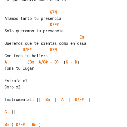
G7M
D/F#
Em
D/F#
G7M
A
         (
Bm
A/C#
 - 
D
)  (
G
 - 
D
)

Toma tu lugar

Estrofa x1

Coro x2

Instrumental: ||  
Bm
  |  
A
  |  
D/F#
  |  

G
  ||

Bm
 ( 
D/F#
Bm
 )
