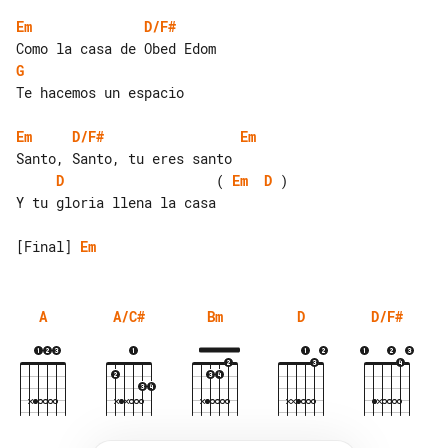
Em
D/F#
G
Te hacemos un espacio

Em
D/F#
Em
D
                   ( 
Em
D
 )

Y tu gloria llena la casa

[Final] 
Em
A
A/C#
Bm
D
D/F#