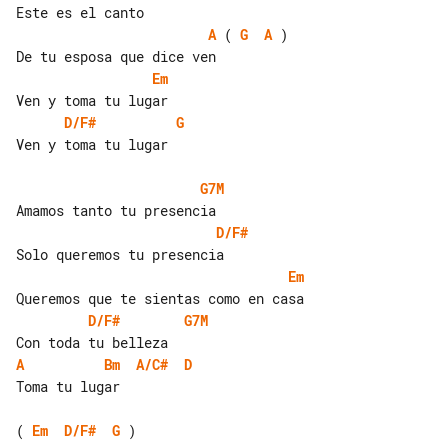
A
 ( 
G
A
 )

Em
D/F#
G
Ven y toma tu lugar

G7M
D/F#
Em
D/F#
G7M
A
Bm
A/C#
D
Toma tu lugar

( 
Em
D/F#
G
 )
