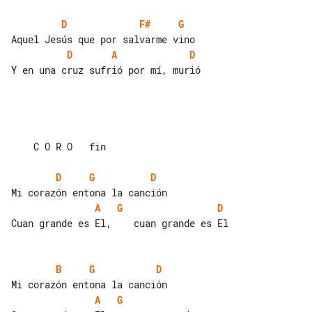
D
F#
G
D
A
D
Y en una cruz sufrió por mí, murió

    C O R O   fin

D
G
D
A
G
D
Cuan grande es El,    cuan grande es El

B
G
D
A
G