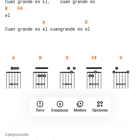
B
F#
A
D
Cuan grande es el cuangrande es el

A
B
D
F#
G
Tono
Desplazar
Medios
Opciones
Composición
: