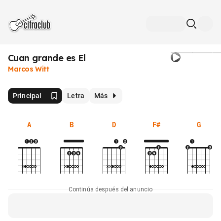
Cuan grande es El
Marcos Witt
Principal
Letra
Más
A
B
D
F#
G
Continúa después del anuncio