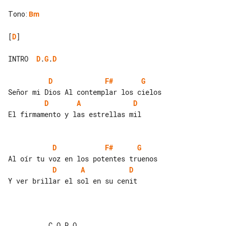
Tono
:
Bm
[
D
]

INTRO  
D
.
G
.
D
D
F#
G
D
A
D
El firmamento y las estrellas mil

D
F#
G
D
A
D
Y ver brillar el sol en su cenit

          C O R O
