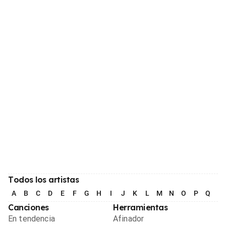
Todos los artistas
A
B
C
D
E
F
G
H
I
J
K
L
M
N
O
P
Q
R
Canciones
Herramientas
En tendencia
Afinador