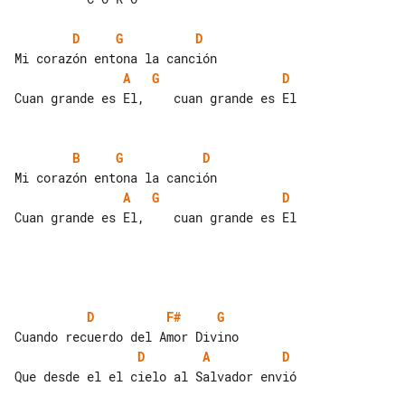
D
G
D
A
G
D
Cuan grande es El,    cuan grande es El

B
G
D
A
G
D
Cuan grande es El,    cuan grande es El

D
F#
G
D
A
D
Que desde el el cielo al Salvador envió
