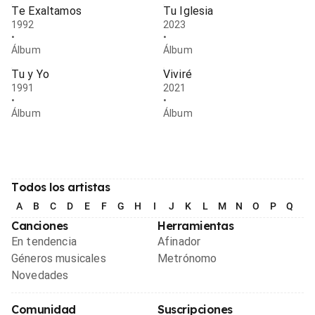
Te Exaltamos
Tu Iglesia
1992
2023
•
•
Álbum
Álbum
Tu y Yo
Viviré
1991
2021
•
•
Álbum
Álbum
Todos los artistas
A
B
C
D
E
F
G
H
I
J
K
L
M
N
O
P
Q
R
Canciones
Herramientas
En tendencia
Afinador
Géneros musicales
Metrónomo
Novedades
Comunidad
Suscripciones