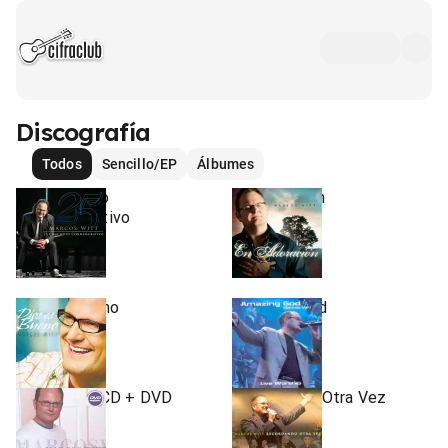
Discografía
Todos
Sencillo/EP
Álbumes
25 Concierto
En Adoracion
Conmemorativo
2005
•
2011
Álbum
•
Álbum
Dios es Bueno
Amazing God
2005
2004
•
•
Álbum
Álbum
Antologia - CD + DVD
Recordando Otra Vez
2004
2004
•
•