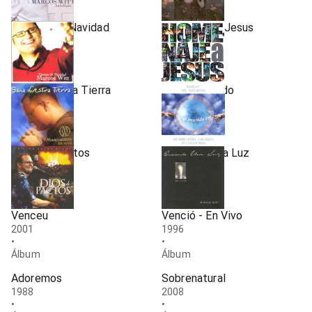
Álbum
Álbum
Tiempo de Navidad
Homenaje A Jesus
2004
2000
•
•
Álbum
Álbum
Sana Nuestra Tierra
Dios Al Mundo
2002
2001
•
•
Álbum
Álbum
Dios De Pactos
Enciende Una Luz
2001
1999
•
•
Álbum
Álbum
Venceu
Venció - En Vivo
2001
1996
•
•
Álbum
Álbum
Adoremos
Sobrenatural
1988
2008
•
•