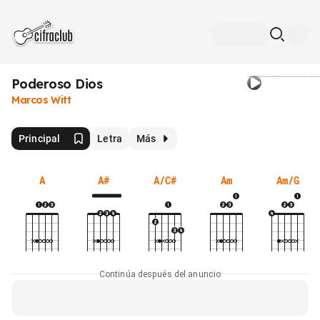
Poderoso Dios
Marcos Witt
Principal
Letra
Más
A
A#
A/C#
Am
Am/G
Continúa después del anuncio