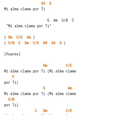
G4
G
Mi alma clama por Ti

                     G  Am  G/B  C

 “Mi alma clama por Ti”

( 
Dm
C/E
Am
( 
G/B
C
Dm
C/E
D#
G4
G
 )

[Puente]

Dm
C/E
F
G
Am
G/B
C
Dm
C/E