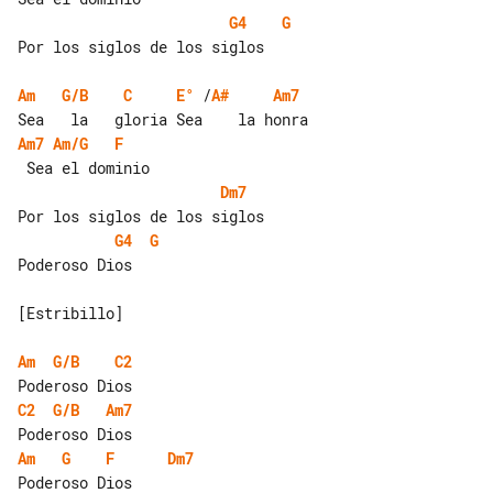
G4
G
Por los siglos de los siglos

Am
G/B
C
E°
 /
A#
Am7
Am7
Am/G
F
Dm7
G4
G
Poderoso Dios

[Estribillo]

Am
G/B
C2
C2
G/B
Am7
Am
G
F
Dm7