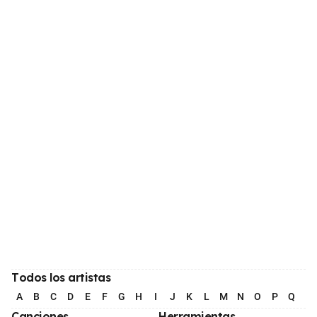
Todos los artistas
A
B
C
D
E
F
G
H
I
J
K
L
M
N
O
P
Q
R
Canciones
Herramientas