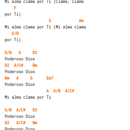
F
G
Am
G/B
por Ti)

G/B
A
D2
D2
A/C#
Bm
Bm
A
G
Em7
A
G/B
A/C#
Mi alma clama por Ti

G/B
A/C#
D2
D2
A/C#
Bm