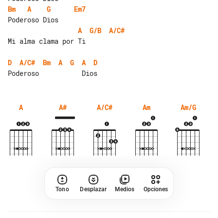
Bm
A
G
Em7
A
G/B
A/C#
Mi alma clama por Ti

D
A/C#
Bm
A
G
A
D
A
A#
A/C#
Am
Am/G
Tono
Desplazar
Medios
Opciones