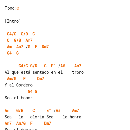
Tono
:
C
[Intro]

G4/C
G/D
C
C
G/B
Am7
Am
Am7
 /
G
F
Dm7
G4
G
G4/C
G/D
C
E°
 /
A#
Am7
Am/G
F
Dm7
G4
G
Sea el honor

Am
G/B
C
E°
 /
A#
Am7
Am7
Am/G
F
Dm7