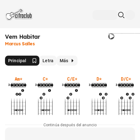
Vem Habitar
Marcus Salles
Principal
Letra
Más
Am
*
C
*
C/E
*
D
*
D/C
*
3
3
3
3
3
Continúa después del anuncio