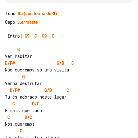
Tono
:
Bb
(con forma de G)
Capo
:
3.er traste
[Intro] 
G9
C
G9
C
G
D/F#
G/B
C
G
D/F#
G/B
C
C
D/C
C
D/C
G
Tua glória, tua glória
