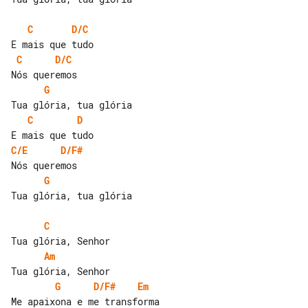
C
D/C
C
D/C
G
C
D
C/E
D/F#
G
Tua glória, tua glória

C
Am
G
D/F#
Em
Me apaixona e me transforma
