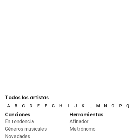
Todos los artistas
A
B
C
D
E
F
G
H
I
J
K
L
M
N
O
P
Q
R
Canciones
Herramientas
En tendencia
Afinador
Géneros musicales
Metrónomo
Novedades