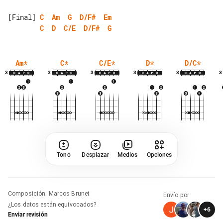
[Final] 
C
Am
G
D/F#
Em
C
D
C/E
D/F#
G
Am
*
C
*
C/E
*
D
*
D/C
*
3
3
3
3
3
3
Tono
Desplazar
Medios
Opciones
Composición
:
Marcos Brunet
Envío por
¿Los datos están equivocados?
+
6
Enviar revisión