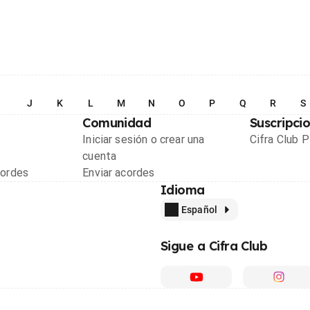
I
J
K
L
M
N
O
P
Q
R
S
Comunidad
Suscripci
Iniciar sesión o crear una
Cifra Club 
cuenta
cordes
Enviar acordes
Idioma
Español
Sigue a Cifra Club