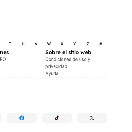
T
U
V
W
X
Y
Z
#
ones
Sobre el sitio web
PRO
Condiciones de uso y
privacidad
Ayuda