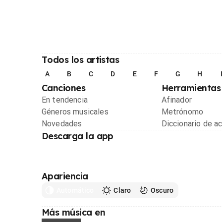
Todos los artistas
A
B
C
D
E
F
G
H
Canciones
Herramientas
En tendencia
Afinador
Géneros musicales
Metrónomo
Novedades
Diccionario de a
Descarga la app
Apariencia
Automático
Claro
Oscuro
Más música en