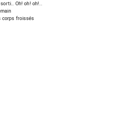
orti... Oh! oh! oh!...
demain
 corps froissés