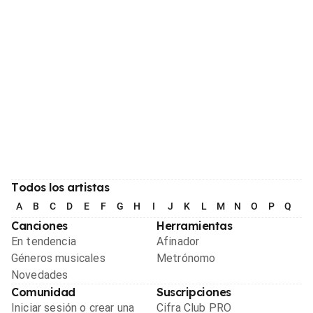
Todos los artistas
A
B
C
D
E
F
G
H
I
J
K
L
M
N
O
P
Q
R
Canciones
Herramientas
En tendencia
Afinador
Géneros musicales
Metrónomo
Novedades
Comunidad
Suscripciones
Iniciar sesión o crear una
Cifra Club PRO