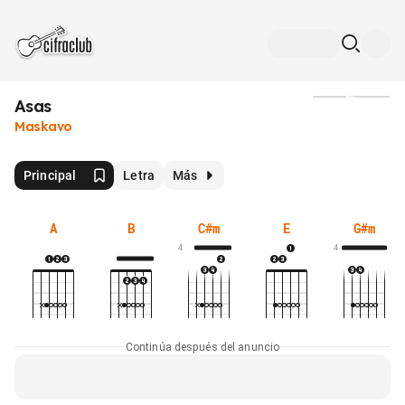
Asas
Medios
Maskavo
Principal
Letra
Más
A
B
C#m
E
G#m
4
4
Continúa después del anuncio