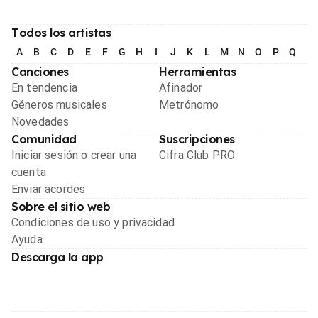
Todos los artistas
A
B
C
D
E
F
G
H
I
J
K
L
M
N
O
P
Q
R
Canciones
Herramientas
En tendencia
Afinador
Géneros musicales
Metrónomo
Novedades
Comunidad
Suscripciones
Iniciar sesión o crear una
Cifra Club PRO
cuenta
Enviar acordes
Sobre el sitio web
Condiciones de uso y privacidad
Ayuda
Descarga la app