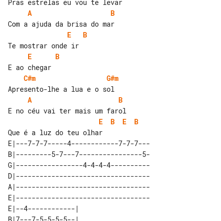
A
B
E
B
E
B
C#m
G#m
A
B
E
B
E
B
E|---7-7-7-----4------------7-7-7---

B|---------5-7---7----------------5-

G|-----------------4-4-4-4----------

D|----------------------------------

A|----------------------------------

E|----------------------------------

E|--4------------| 

B|7---7-5-5-5-5--| 
