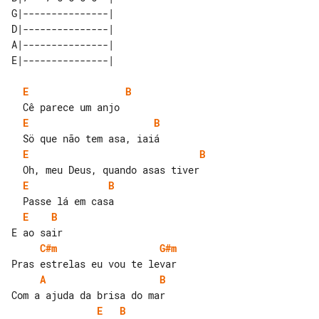
G|---------------| 

D|---------------| 

A|---------------| 

E
B
E
B
E
B
E
B
E
B
C#m
G#m
A
B
E
B