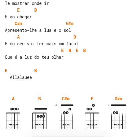
E
B
C#m
G#m
A
B
E
B
E
B
Que é a luz do teu olhar

E
B
A
B
C#m
E
G#m
4
4