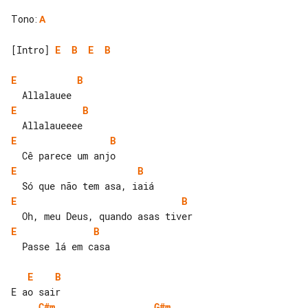
Tono
:
A
[Intro] 
E
B
E
B
E
B
E
B
E
B
E
B
E
B
E
B
  Passe lá em casa

E
B
C#m
G#m