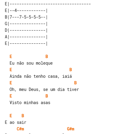
E|----------------------------------

E|--4------------| 

B|7---7-5-5-5-5--| 

G|---------------| 

D|---------------| 

A|---------------| 

E
B
E
B
E
B
E
B
  Visto minhas asas

E
B
C#m
G#m