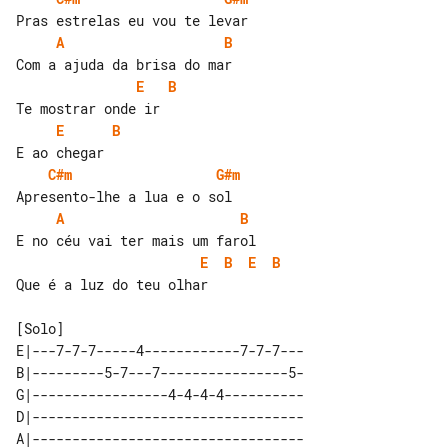
A
B
E
B
E
B
C#m
G#m
A
B
E
B
E
B
Que é a luz do teu olhar

E|---7-7-7-----4------------7-7-7---

B|---------5-7---7----------------5-

G|-----------------4-4-4-4----------

D|----------------------------------

A|----------------------------------
